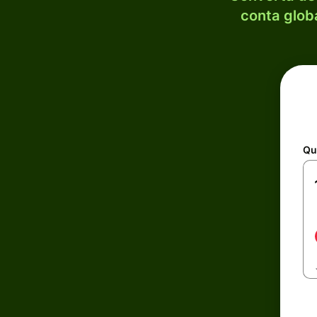
conta globa
Qu