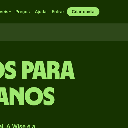
veis
Preços
Ajuda
Entrar
Criar conta
os para
canos
. A Wise é a