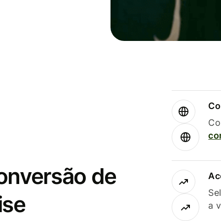
Co
Co
co
conversão de
Ac
Se
ise
a 