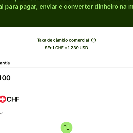
l para pagar, enviar e converter dinheiro na m
Taxa de câmbio comercial
SFr.1 CHF = 1,239 USD
antia
CHF