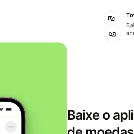
To
Ba
an
Baixe o apl
de moedas 