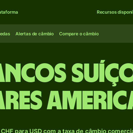
ataforma
Recursos disponí
oedas
Alertas de câmbio
Compare o câmbio
ancos suíç
res ameri
 CHF para USD com a taxa de câmbio comercial