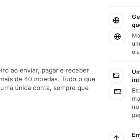
Ge
qu
Ma
um
el
ro ao enviar, pagar e receber
Um
mais de 40 moedas. Tudo o que
in
 uma única conta, sempre que
Es
ma
no
pa
En