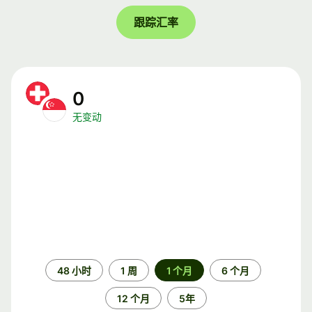
跟踪汇率
0
无变动
时
48 小时
1 周
1 个月
6 个月
间
段
12 个月
5年