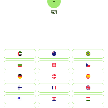
展开
الإمارات العربية المتحدة
Australia
Brazil
България
Switzerland
Czechia
Deutschland
Denmark
España
Suomi
France
United Kingdom
Greece
Hrvatska
Magyarország