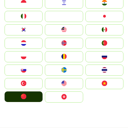
Indonesia
Israel
India
Italia
JA
Japan
South Korea
Malay
Mexico
Nederland
Norge
Portugal
Polska
România
Россия
Slovensko
Ruoŧŧa
ไทย
Türkiye
United States
Vietnam
中国
中國香港特別行政區