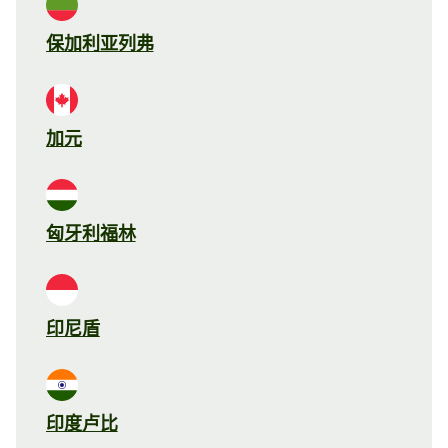
保加利亚列弗
加元
匈牙利福林
印尼盾
印度卢比