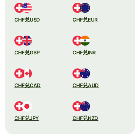
CHF兑USD
CHF兑EUR
CHF兑GBP
CHF兑INR
CHF兑CAD
CHF兑AUD
CHF兑JPY
CHF兑NZD