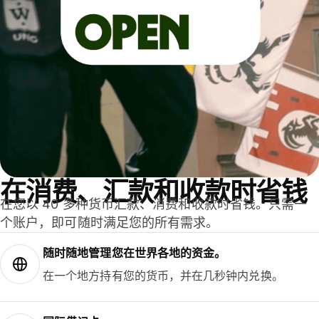
在消费、汇款和收款时省钱
在您以 40 多种货币汇款、消费和收款时省钱。只需一
个账户，即可随时满足您的所有需求。
随时随地管理您在世界各地的资金。
在一个地方持有您的货币，并在几秒钟内兑换。