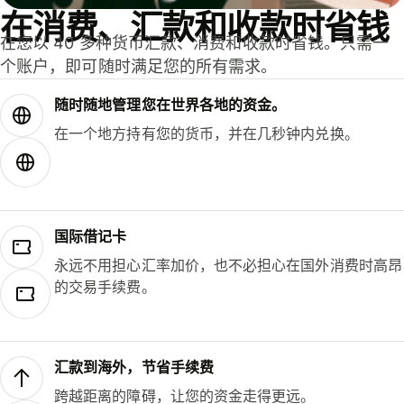
在消费、汇款和收款时省钱
在您以 40 多种货币汇款、消费和收款时省钱。只需一
个账户，即可随时满足您的所有需求。
随时随地管理您在世界各地的资金。
在一个地方持有您的货币，并在几秒钟内兑换。
国际借记卡
永远不用担心汇率加价，也不必担心在国外消费时高昂
的交易手续费。
汇款到海外，节省手续费
跨越距离的障碍，让您的资金走得更远。