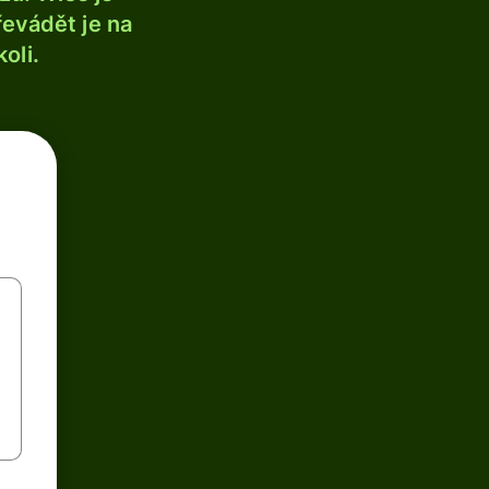
řevádět je na
oli.