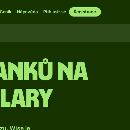
Ceník
Nápověda
Přihlásit se
Registrace
anků na
olary
u. Wise je