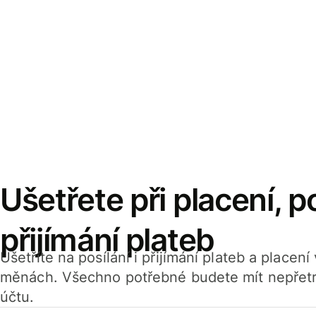
Ušetřete při placení, po
přijímání plateb
Ušetříte na posílání i přijímání plateb a placen
měnách. Všechno potřebné budete mít nepřetr
účtu.