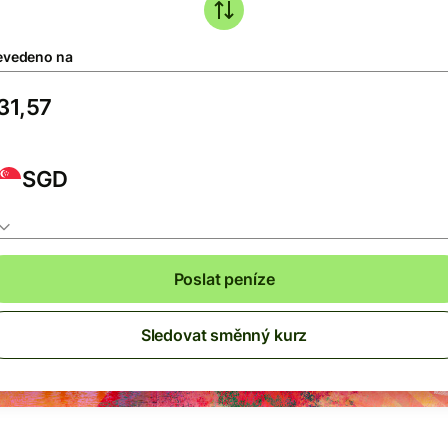
evedeno na
SGD
Poslat peníze
Sledovat směnný kurz