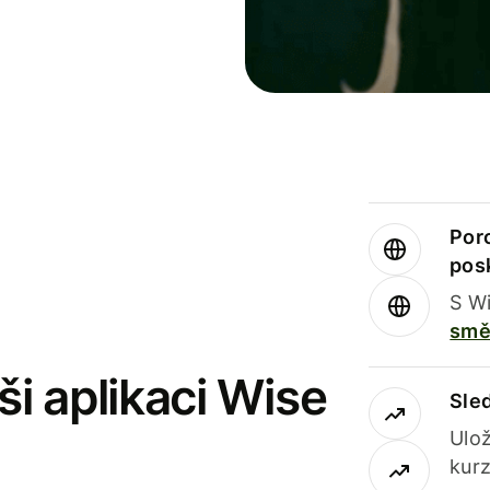
Por
pos
S Wi
smě
i aplikaci Wise
Sle
Ulož
kurz