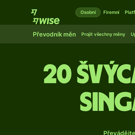
Osobní
Firemní
Plat
Převodník měn
Projít všechny měny
U
20 švý
sing
Převádějt