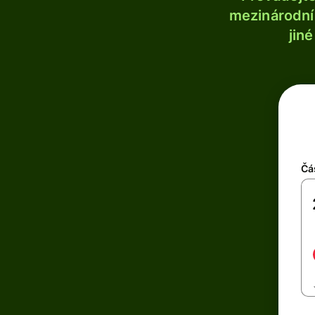
mezinárodní 
jin
Čá