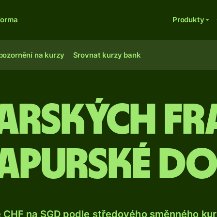
forma
Produkty
pozornění na kurzy
Srovnat kurzy bank
carských fr
apurské d
e CHF na SGD podle středového směnného kurz