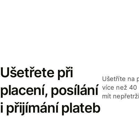
Ušetřete při
Ušetříte na p
placení, posílání
více než 40
mít nepřetrž
i přijímání plateb