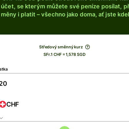
účet, se kterým můžete své peníze posílat, p
é měny i platit – všechno jako doma, ať jste kdek
Středový směnný kurz
SFr.1 CHF = 1,578 SGD
stka
CHF