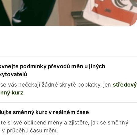
ovnejte podmínky převodů měn u jiných
kytovatelů
se vás nečekají žádné skryté poplatky, jen
středový
nný kurz
.
dujte směnný kurz v reálném čase
te si své oblíbené měny a zjistěte, jak se směnný
 v průběhu času mění.