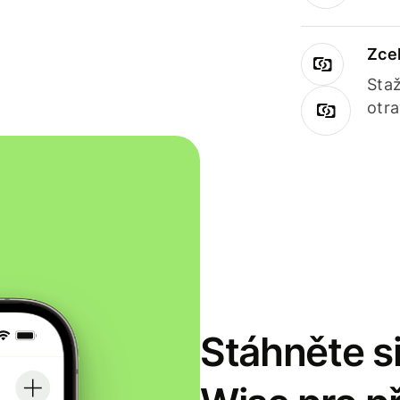
Zce
Staž
otr
Stáhněte si