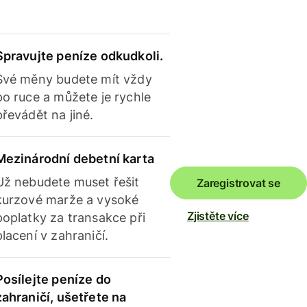
Spravujte peníze odkudkoli.
Své měny budete mít vždy
po ruce a můžete je rychle
převádět na jiné.
Mezinárodní debetní karta
Už nebudete muset řešit
Zaregistrovat se
kurzové marže a vysoké
Zjistěte více
poplatky za transakce při
placení v zahraničí.
Posílejte peníze do
zahraničí, ušetřete na