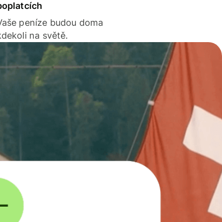
poplatcích
Vaše peníze budou doma
kdekoli na světě.