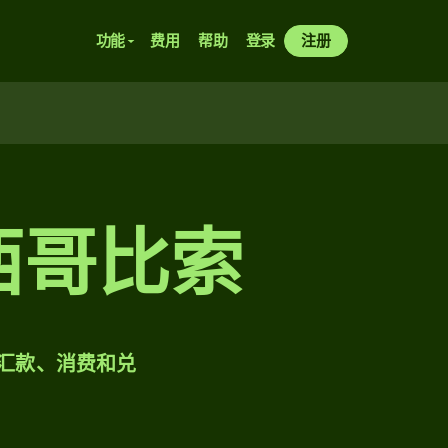
功能
费用
帮助
登录
注册
墨西哥比索
样汇款、消费和兑