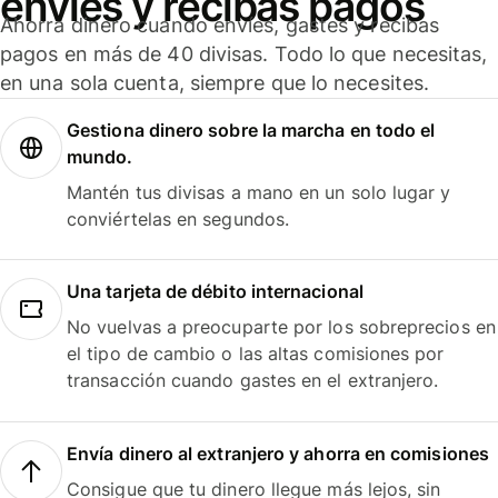
envíes y recibas pagos
Ahorra dinero cuando envíes, gastes y recibas
pagos en más de 40 divisas. Todo lo que necesitas,
en una sola cuenta, siempre que lo necesites.
Gestiona dinero sobre la marcha en todo el
mundo.
Mantén tus divisas a mano en un solo lugar y
conviértelas en segundos.
Una tarjeta de débito internacional
No vuelvas a preocuparte por los sobreprecios en
el tipo de cambio o las altas comisiones por
transacción cuando gastes en el extranjero.
Envía dinero al extranjero y ahorra en comisiones
Consigue que tu dinero llegue más lejos, sin