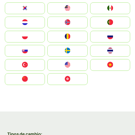
South Korea
Malay
Mexico
Nederland
Norge
Portugal
Polska
România
Россия
Slovensko
Ruoŧŧa
ไทย
Türkiye
United States
Vietnam
中国
中國香港特別行政區
Tipos de cambio: