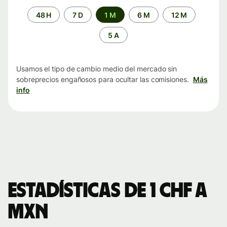
Periodo
48 H
7 D
1 M
6 M
12 M
de
tiempo
5 A
Usamos el tipo de cambio medio del mercado sin
sobreprecios engañosos para ocultar las comisiones.
Más
info
Estadísticas de 1 CHF a
MXN