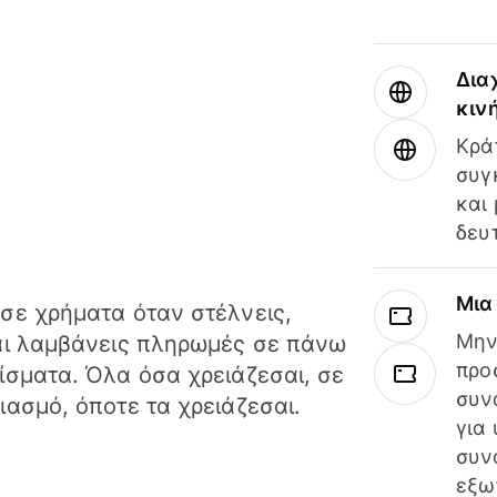
Δια
κιν
Κρά
συγ
και
δευ
Μια
σε χρήματα όταν στέλνεις,
Μην
αι λαμβάνεις πληρωμές σε πάνω
προ
ίσματα. Όλα όσα χρειάζεσαι, σε
συν
ιασμό, όποτε τα χρειάζεσαι.
για
συν
εξω