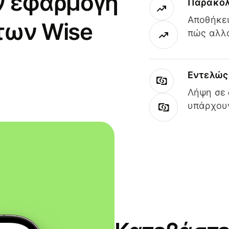
ν εφαρμογή
Παρακολ
Αποθήκευ
των Wise
πώς αλλά
Εντελώς 
Λήψη σε 
υπάρχουν