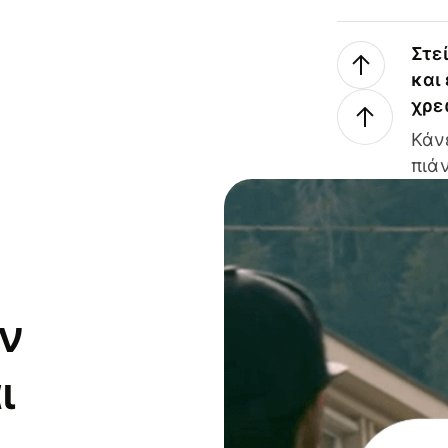
Στε
και
χρε
Κάν
πιάν
ν
ι