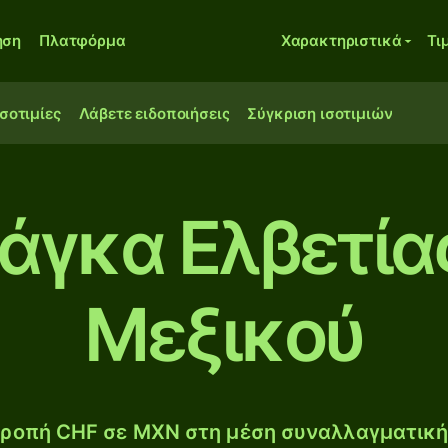
ηση
Πλατφόρμα
Χαρακτηριστικά
Τι
ισοτιμίες
Λάβετε ειδοποιήσεις
Σύγκριση ισοτιμιών
άγκα Ελβετία
Μεξικού
ροπή CHF σε MXN στη μέση συναλλαγματική 