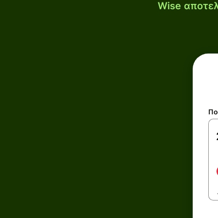
Wise αποτελ
Πο