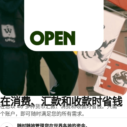
在消费、汇款和收款时省钱
在您以 40 多种货币汇款、消费和收款时省钱。只需一
个账户，即可随时满足您的所有需求。
随时随地管理您在世界各地的资金。