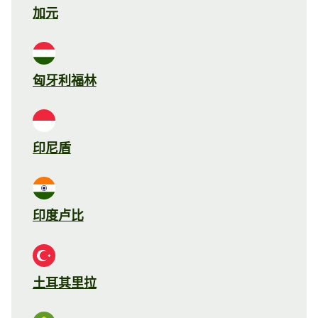
加元
匈牙利福林
印尼盾
印度卢比
土耳其里拉