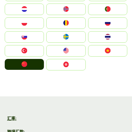
Nederland
Norge
Portugal
Polska
România
Россия
Slovensko
Ruoŧŧa
ไทย
Türkiye
United States
Vietnam
中国
中國香港特別行政區
汇率:
跨境汇款: