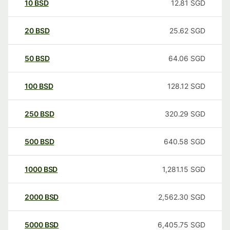
10
BSD
12.81
SGD
20
BSD
25.62
SGD
50
BSD
64.06
SGD
100
BSD
128.12
SGD
250
BSD
320.29
SGD
500
BSD
640.58
SGD
1000
BSD
1,281.15
SGD
2000
BSD
2,562.30
SGD
5000
BSD
6,405.75
SGD