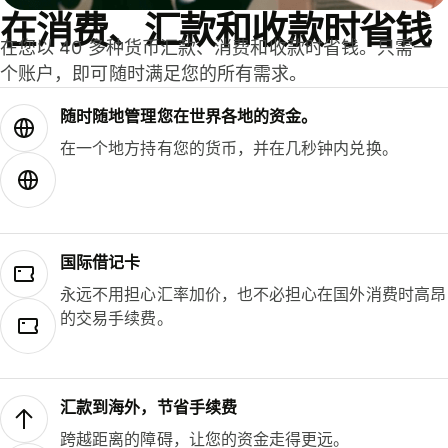
在消费、汇款和收款时省钱
在您以 40 多种货币汇款、消费和收款时省钱。只需一
个账户，即可随时满足您的所有需求。
随时随地管理您在世界各地的资金。
在一个地方持有您的货币，并在几秒钟内兑换。
国际借记卡
永远不用担心汇率加价，也不必担心在国外消费时高昂
的交易手续费。
汇款到海外，节省手续费
跨越距离的障碍，让您的资金走得更远。