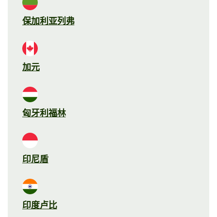
保加利亚列弗
加元
匈牙利福林
印尼盾
印度卢比