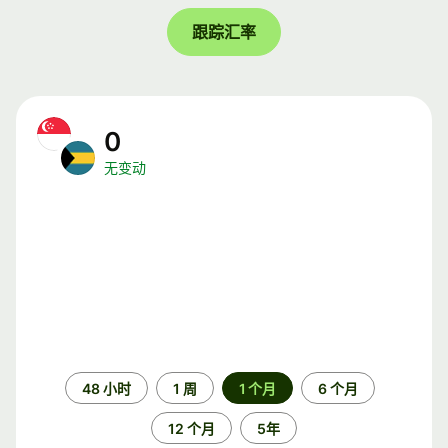
跟踪汇率
0
无变动
时
48 小时
1 周
1 个月
6 个月
间
段
12 个月
5年