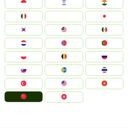
Indonesia
Israel
India
Italia
JA
Japan
South Korea
Malay
Mexico
Nederland
Norge
Portugal
Polska
România
Россия
Slovensko
Ruoŧŧa
ไทย
Türkiye
United States
Vietnam
中国
中國香港特別行政區