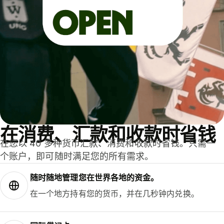
在消费、汇款和收款时省钱
在您以 40 多种货币汇款、消费和收款时省钱。只需一
个账户，即可随时满足您的所有需求。
随时随地管理您在世界各地的资金。
在一个地方持有您的货币，并在几秒钟内兑换。