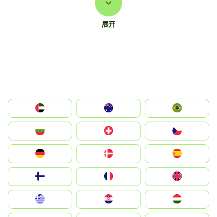
展开
الإمارات العربية المتحدة
Australia
Brazil
България
Switzerland
Czechia
Deutschland
Denmark
España
Suomi
France
United Kingdom
Greece
Hrvatska
Magyarország