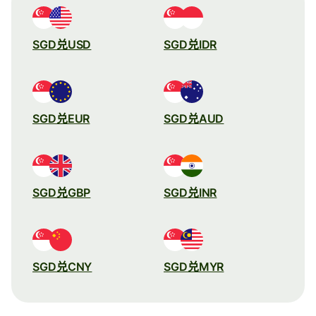
SGD兑USD
SGD兑IDR
SGD兑EUR
SGD兑AUD
SGD兑GBP
SGD兑INR
SGD兑CNY
SGD兑MYR