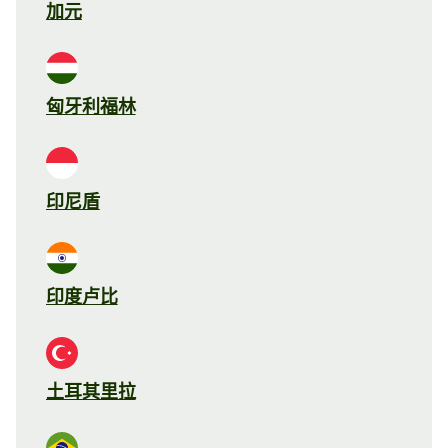
加元
匈牙利福林
印尼盾
印度卢比
土耳其里拉