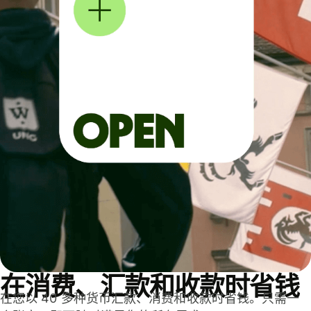
在消费、汇款和收款时省钱
在您以 40 多种货币汇款、消费和收款时省钱。只需一