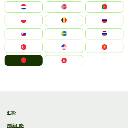
Nederland
Norge
Portugal
Polska
România
Россия
Slovensko
Ruoŧŧa
ไทย
Türkiye
United States
Vietnam
中国
中國香港特別行政區
汇率:
跨境汇款: