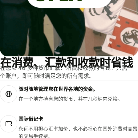
在消费、汇款和收款时省钱
在您以 40 多种货币汇款、消费和收款时省钱。只需一
个账户，即可随时满足您的所有需求。
随时随地管理您在世界各地的资金。
在一个地方持有您的货币，并在几秒钟内兑换。
国际借记卡
永远不用担心汇率加价，也不必担心在国外消费时高昂
的交易手续费。