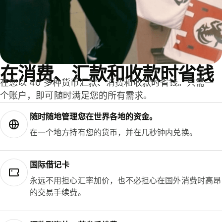
在消费、汇款和收款时省钱
在您以 40 多种货币汇款、消费和收款时省钱。只需一
个账户，即可随时满足您的所有需求。
随时随地管理您在世界各地的资金。
在一个地方持有您的货币，并在几秒钟内兑换。
国际借记卡
永远不用担心汇率加价，也不必担心在国外消费时高昂
的交易手续费。