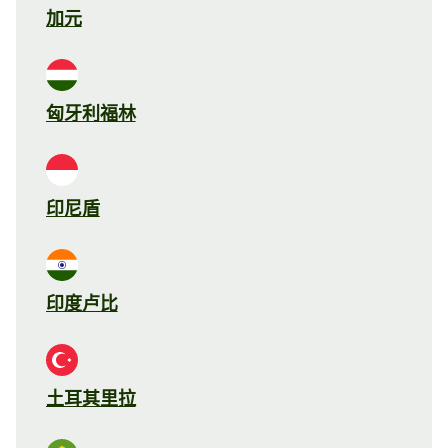
加元
匈牙利福林
印尼盾
印度卢比
土耳其里拉