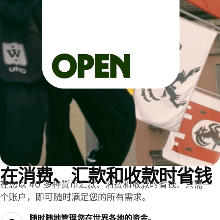
在消费、汇款和收款时省钱
在您以 40 多种货币汇款、消费和收款时省钱。只需一
个账户，即可随时满足您的所有需求。
随时随地管理您在世界各地的资金。