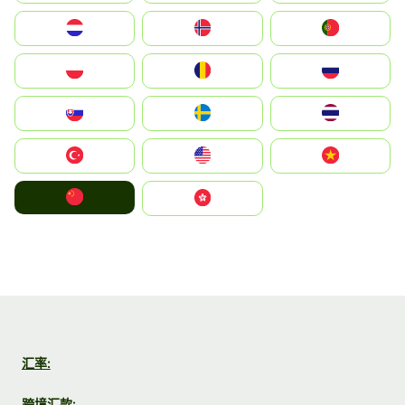
Nederland
Norge
Portugal
Polska
România
Россия
Slovensko
Ruoŧŧa
ไทย
Türkiye
United States
Vietnam
中国
中國香港特別行政區
汇率:
跨境汇款: