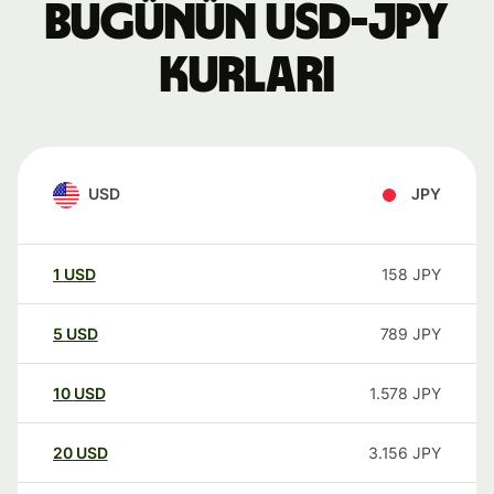
Bugünün USD-JPY
kurları
USD
JPY
1
USD
158
JPY
5
USD
789
JPY
10
USD
1.578
JPY
20
USD
3.156
JPY