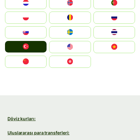
Nederland
Norge
Portugal
Polska
România
Россия
Slovensko
Ruoŧŧa
ไทย
Türkiye
United States
Vietnam
中国
中國香港特別行政區
Döviz kurları:
Uluslararası para transferleri: