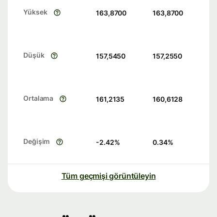
Yüksek
163,8700
163,8700
Düşük
157,5450
157,2550
Ortalama
161,2135
160,6128
Değişim
-2.42
%
0.34
%
Tüm geçmişi görüntüleyin