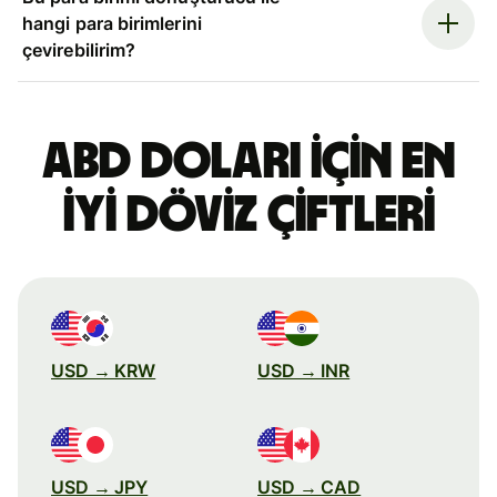
hangi para birimlerini
çevirebilirim?
ABD doları için en
iyi döviz çiftleri
USD → KRW
USD → INR
USD → JPY
USD → CAD