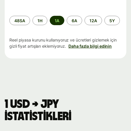
Zaman
48SA
1H
1A
6A
12A
5Y
aralığı
Reel piyasa kurunu kullanıyoruz ve ücretleri gizlemek için
gizli fiyat artışları eklemiyoruz.
Daha fazla bilgi edinin
1 USD → JPY
istatistikleri