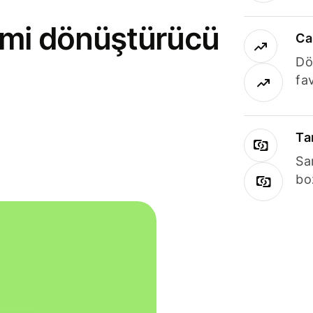
rimi dönüştürücü
Ca
Dö
fav
Ta
Sa
bo