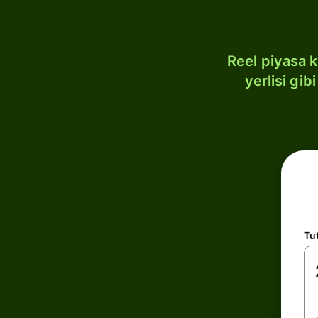
Reel piyasa 
yerlisi gi
Tu