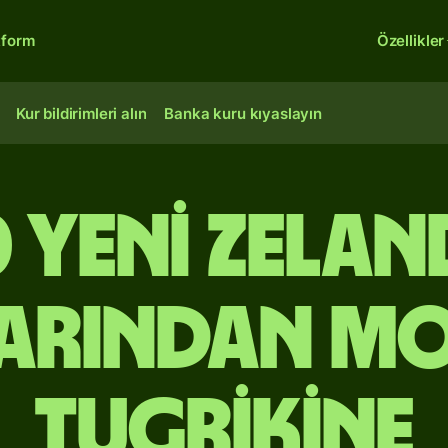
tform
Özellikler
Kur bildirimleri alın
Banka kuru kıyaslayın
 Yeni Zela
arından M
tugrikine