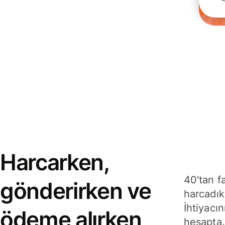
Harcarken,
40'tan f
gönderirken ve
harcadık
İhtiyacın
ödeme alırken
hesapta.