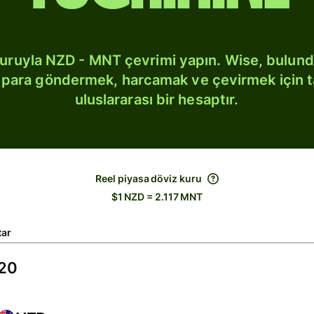
kuruyla NZD - MNT çevrimi yapın. Wise, bulun
bi para göndermek, harcamak ve çevirmek için 
uluslararası bir hesaptır.
Reel piyasa döviz kuru
$1 NZD = 2.117 MNT
tar