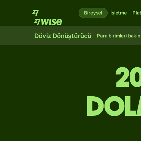
Bireysel
İşletme
Pla
Döviz Dönüştürücü
Para birimleri bakın
20
dol