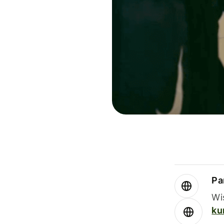
Par
Wi
ku