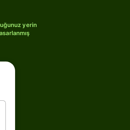
duğunuz yerin
tasarlanmış