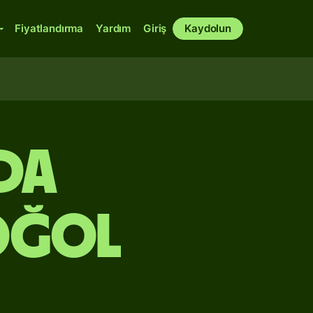
Fiyatlandırma
Yardım
Giriş
Kaydolun
nda
oğol