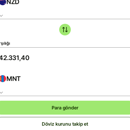
NZD
şılığı
MNT
Para gönder
Döviz kurunu takip et