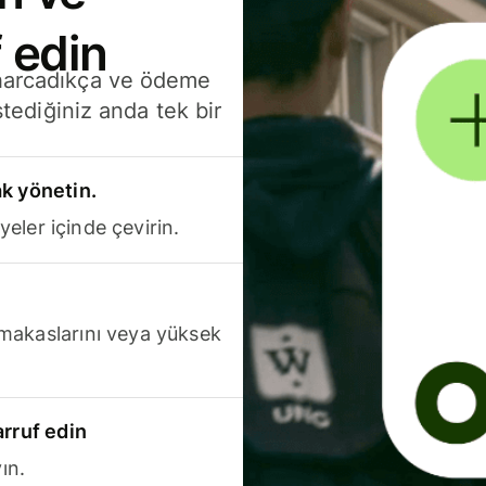
 edin
 harcadıkça ve ödeme
stediğiniz anda tek bir
k yönetin.
yeler içinde çevirin.
makaslarını veya yüksek
arruf edin
ın.