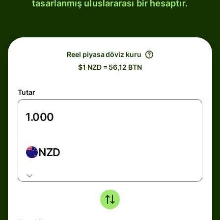
tasarlanmış uluslararası bir hesaptır.
Reel piyasa döviz kuru
$1 NZD = 56,12 BTN
Tutar
NZD