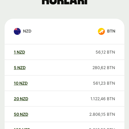
kurları
NZD
BTN
1
NZD
56,12
BTN
5
NZD
280,62
BTN
10
NZD
561,23
BTN
20
NZD
1.122,46
BTN
50
NZD
2.806,15
BTN