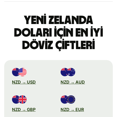
Yeni Zelanda
doları için en iyi
döviz çiftleri
NZD → USD
NZD → AUD
NZD → GBP
NZD → EUR