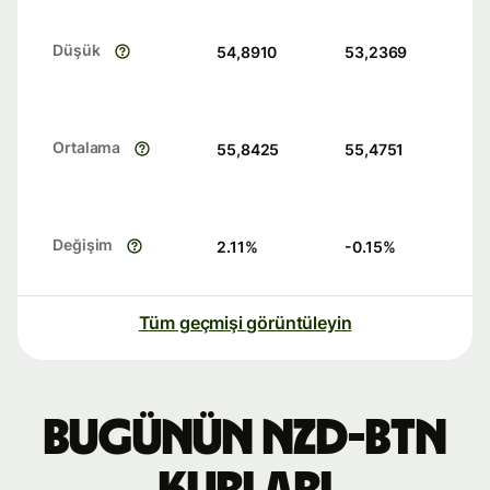
Düşük
54,8910
53,2369
Ortalama
55,8425
55,4751
Değişim
2.11
%
-0.15
%
Tüm geçmişi görüntüleyin
Bugünün NZD-BTN