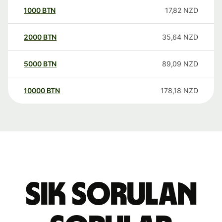
1000
BTN
17,82
NZD
2000
BTN
35,64
NZD
5000
BTN
89,09
NZD
10000
BTN
178,18
NZD
Sık sorulan