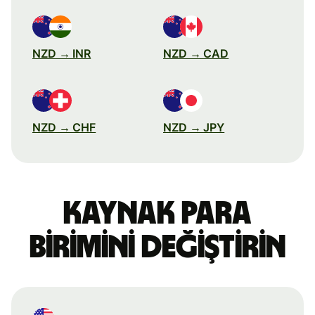
NZD → INR
NZD → CAD
NZD → CHF
NZD → JPY
Kaynak para
birimini değiştirin