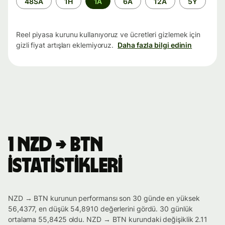
48SA
1H
1A
6A
12A
5Y
aralığı
Reel piyasa kurunu kullanıyoruz ve ücretleri gizlemek için
gizli fiyat artışları eklemiyoruz.
Daha fazla bilgi edinin
1 NZD → BTN
istatistikleri
NZD → BTN kurunun performansı son 30 günde en yüksek
56,4377, en düşük 54,8910 değerlerini gördü. 30 günlük
ortalama 55,8425 oldu. NZD → BTN kurundaki değişiklik 2.11