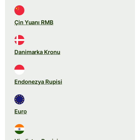
Çin Yuanı RMB
Danimarka Kronu
Endonezya Rupisi
Euro