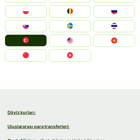
Polska
România
Россия
Slovensko
Ruoŧŧa
ไทย
Türkiye
United States
Vietnam
中国
中國香港特別行政區
Döviz kurları:
Uluslararası para transferleri: