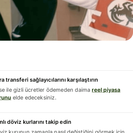
a transferi sağlayıcılarını karşılaştırın
se ile gizli ücretler ödemeden daima
reel piyasa
runu
elde edeceksiniz.
nlı döviz kurlarını takip edin
viz kurunun zamanla nasıl değiştiğini görmek için