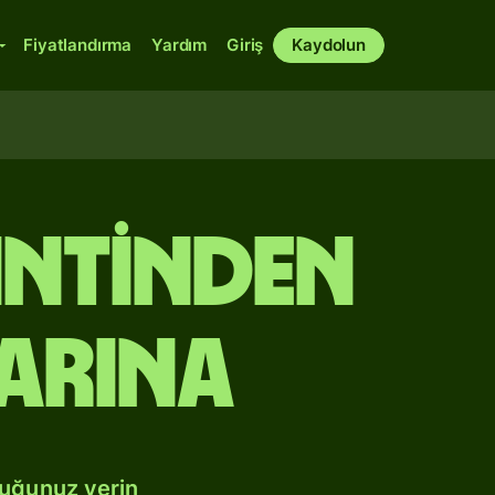
Fiyatlandırma
Yardım
Giriş
Kaydolun
intinden
arına
duğunuz yerin