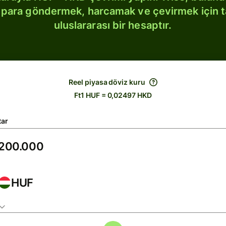
bi para göndermek, harcamak ve çevirmek için 
uluslararası bir hesaptır.
Reel piyasa döviz kuru
Ft1 HUF = 0,02497 HKD
tar
HUF