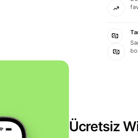
fav
Ta
Sa
bo
Ücretsiz Wi