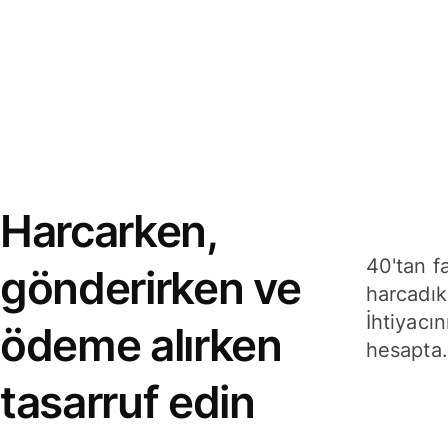
Harcarken,
40'tan f
gönderirken ve
harcadık
İhtiyacın
ödeme alırken
hesapta.
tasarruf edin