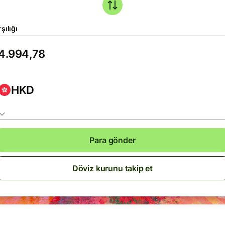
şılığı
HKD
Para gönder
Döviz kurunu takip et