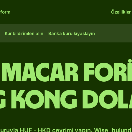
tform
Özellikler
Kur bildirimleri alın
Banka kuru kıyaslayın
 Macar for
 Kong dol
kuruyla HUF - HKD çevrimi yapın. Wise, bulun