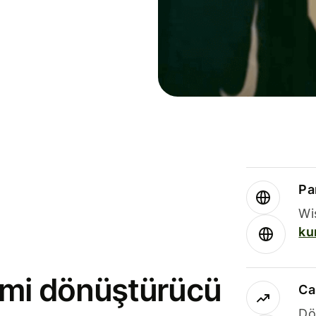
Par
Wi
ku
rimi dönüştürücü
Ca
Dö