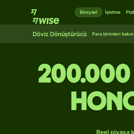
Bireysel
İşletme
Pla
Döviz Dönüştürücü
Para birimleri bakın
200.000
Hong
Reel piyasa 