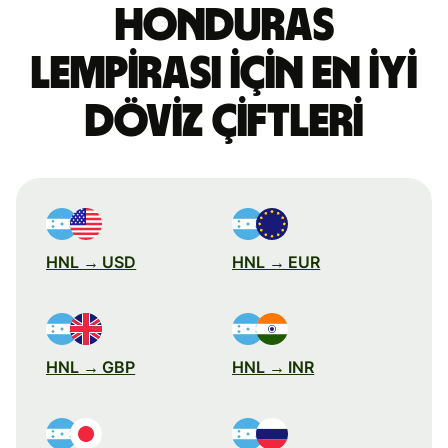
Honduras
lempirası için en iyi
döviz çiftleri
HNL → USD
HNL → EUR
HNL → GBP
HNL → INR