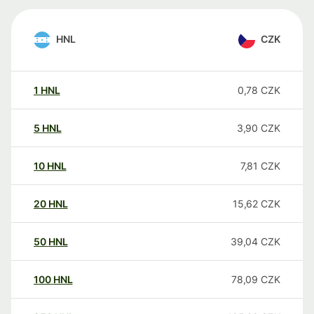
HNL
CZK
1
HNL
0,78
CZK
5
HNL
3,90
CZK
10
HNL
7,81
CZK
20
HNL
15,62
CZK
50
HNL
39,04
CZK
100
HNL
78,09
CZK