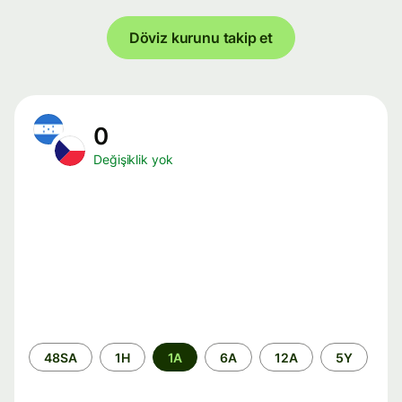
Döviz kurunu takip et
0
Değişiklik yok
Zaman
48SA
1H
1A
6A
12A
5Y
aralığı