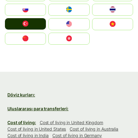
Slovensko
Ruoŧŧa
ไทย
Türkiye
United States
Vietnam
中国
中國香港特別行政區
Döviz kurları:
Uluslararası para transferleri:
Cost of living:
Cost of living in United Kingdom
Cost of living in United States
Cost of living in Australia
Cost of living in India
Cost of living in Germany