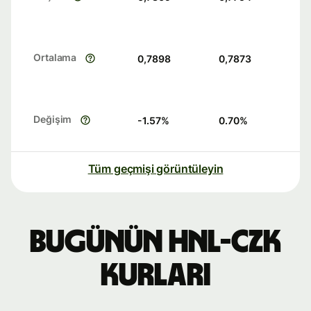
Ortalama
0,7898
0,7873
Değişim
-1.57
%
0.70
%
Tüm geçmişi görüntüleyin
Bugünün HNL-CZK
kurları