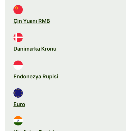
Çin Yuanı RMB
Danimarka Kronu
Endonezya Rupisi
Euro