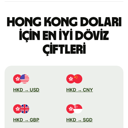
Hong Kong doları
için en iyi döviz
çiftleri
HKD → USD
HKD → CNY
HKD → GBP
HKD → SGD