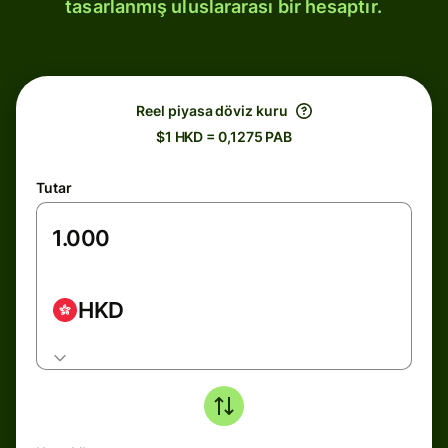
tasarlanmış uluslararası bir hesaptır.
Reel piyasa döviz kuru
$1 HKD = 0,1275 PAB
Tutar
HKD