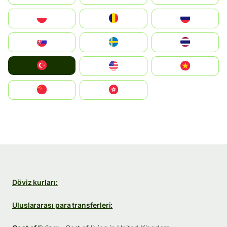
Polska
România
Россия
Slovensko
Ruoŧŧa
ไทย
Türkiye
United States
Vietnam
中国
中國香港特別行政區
Döviz kurları:
Uluslararası para transferleri: