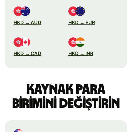
HKD → AUD
HKD → EUR
HKD → CAD
HKD → INR
Kaynak para
birimini değiştirin