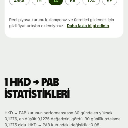
48SA
1H
1A
6A
12A
5Y
aralığı
Reel piyasa kurunu kullanıyoruz ve ücretleri gizlemek için
gizli fiyat artışları eklemiyoruz.
Daha fazla bilgi edinin
1 HKD → PAB
istatistikleri
HKD → PAB kurunun performansı son 30 günde en yüksek
0,1276, en düşük 0,1275 değerlerini gördü. 30 günlük ortalama
0,1275 oldu. HKD → PAB kurundaki değişiklik -0.08