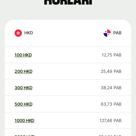
kurları
HKD
PAB
100
HKD
12,75
PAB
200
HKD
25,49
PAB
300
HKD
38,24
PAB
500
HKD
63,73
PAB
1000
HKD
127,46
PAB