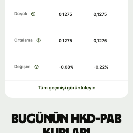
Düşük
0,1275
0,1275
Ortalama
0,1275
0,1276
Değişim
-0.08
%
-0.22
%
Tüm geçmişi görüntüleyin
Bugünün HKD-PAB