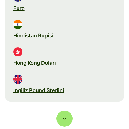
Euro
Hindistan Rupisi
Hong Kong Doları
İngiliz Pound Sterlini