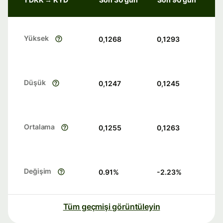
Yüksek
0,1268
0,1293
Düşük
0,1247
0,1245
Ortalama
0,1255
0,1263
Değişim
0.91
%
-2.23
%
Tüm geçmişi görüntüleyin