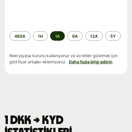
Zaman
48SA
1H
1A
6A
12A
5Y
aralığı
Reel piyasa kurunu kullanıyoruz ve ücretleri gizlemek için
gizli fiyat artışları eklemiyoruz.
Daha fazla bilgi edinin
1 DKK → KYD