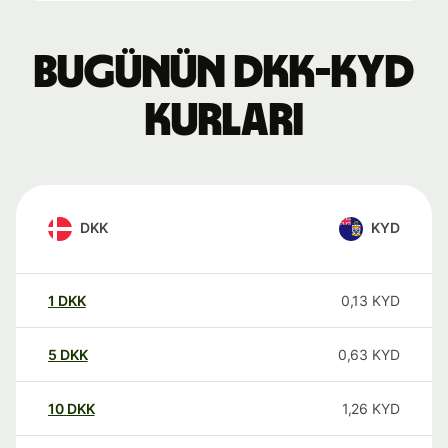
Bugünün DKK-KYD
kurları
DKK
KYD
1
DKK
0,13
KYD
5
DKK
0,63
KYD
10
DKK
1,26
KYD