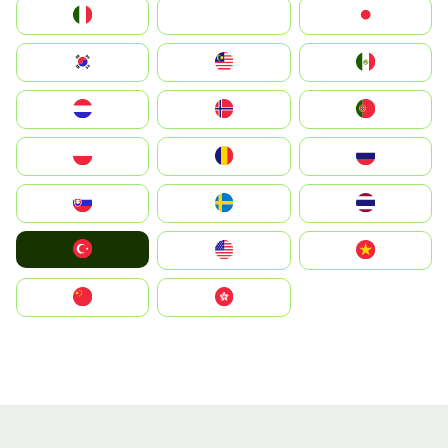
Italia
JA
Japan
South Korea
Malay
Mexico
Nederland
Norge
Portugal
Polska
România
Россия
Slovensko
Ruoŧŧa
ไทย
Türkiye
United States
Vietnam
中国
中國香港特別行政區