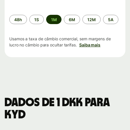
Período
48h
1S
1M
6M
12M
5A
de
tempo
Usamos a taxa de câmbio comercial, sem margens de
lucro no câmbio para ocultar tarifas.
Saiba mais
Dados de 1 DKK para
KYD