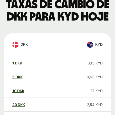
Taxas de câmbio de
DKK para KYD hoje
DKK
KYD
1
DKK
0,13
KYD
5
DKK
0,63
KYD
10
DKK
1,27
KYD
20
DKK
2,54
KYD