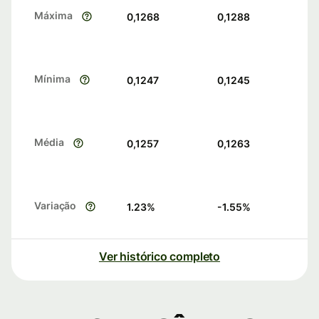
Máxima
0,1268
0,1288
Mínima
0,1247
0,1245
Média
0,1257
0,1263
Variação
1.23
%
-1.55
%
Ver histórico completo