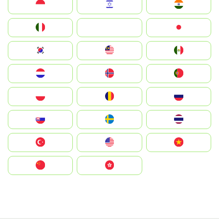
Indonesia
Israel
India
Italia
JA
Japan
South Korea
Malay
Mexico
Nederland
Norge
Portugal
Polska
România
Россия
Slovensko
Ruoŧŧa
ไทย
Türkiye
United States
Vietnam
中国
中國香港特別行政區