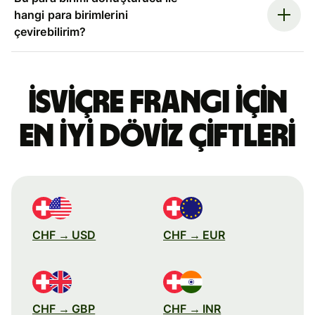
hangi para birimlerini
çevirebilirim?
İsviçre frangı için
en iyi döviz çiftleri
CHF → USD
CHF → EUR
CHF → GBP
CHF → INR