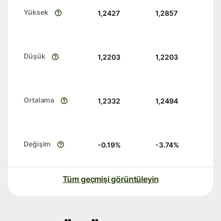
Yüksek
1,2427
1,2857
Düşük
1,2203
1,2203
Ortalama
1,2332
1,2494
Değişim
-0.19
%
-3.74
%
Tüm geçmişi görüntüleyin