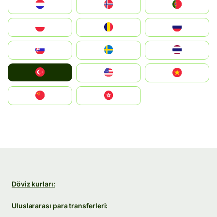
Nederland
Norge
Portugal
Polska
România
Россия
Slovensko
Ruoŧŧa
ไทย
Türkiye
United States
Vietnam
中国
中國香港特別行政區
Döviz kurları:
Uluslararası para transferleri: