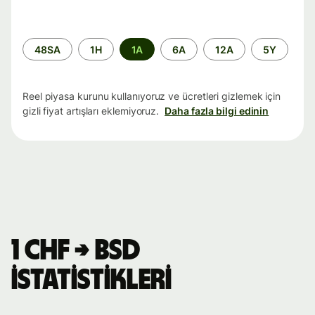
Zaman
48SA
1H
1A
6A
12A
5Y
aralığı
Reel piyasa kurunu kullanıyoruz ve ücretleri gizlemek için
gizli fiyat artışları eklemiyoruz.
Daha fazla bilgi edinin
1 CHF → BSD
istatistikleri