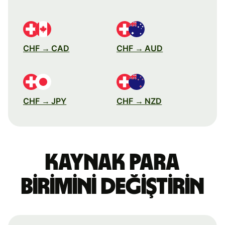
CHF → CAD
CHF → AUD
CHF → JPY
CHF → NZD
Kaynak para
birimini değiştirin