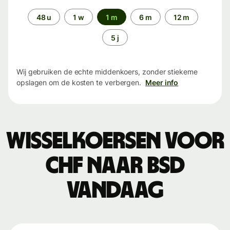
Periode
48 u
1 w
1 m
6 m
12 m
5 j
Wij gebruiken de echte middenkoers, zonder stiekeme
opslagen om de kosten te verbergen.
Meer info
Wisselkoersen voor
CHF naar BSD
vandaag