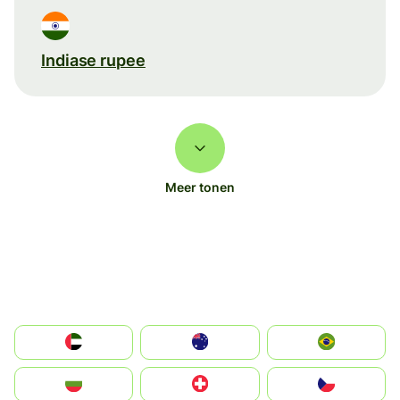
Indiase rupee
Meer tonen
الإمارات العربية المتحدة
Australia
Brazil
България
Switzerland
Czechia