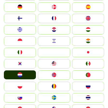
Deutschland
Denmark
España
Suomi
France
United Kingdom
Greece
Hrvatska
Magyarország
Indonesia
Israel
India
Italia
JA
Japan
South Korea
Malay
Mexico
Nederland
Norge
Portugal
Polska
România
Россия
Slovensko
Ruoŧŧa
ไทย