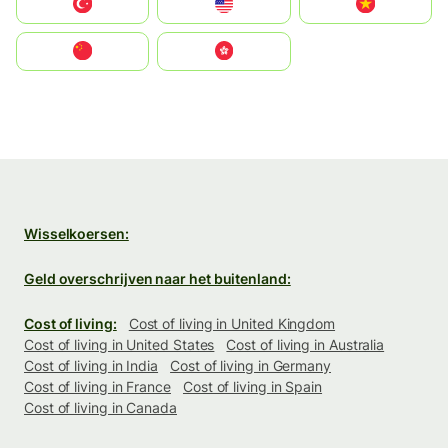
Türkiye
United States
Vietnam
中国
中國香港特別行政區
Wisselkoersen:
Geld overschrijven naar het buitenland:
Cost of living:
Cost of living in United Kingdom
Cost of living in United States
Cost of living in Australia
Cost of living in India
Cost of living in Germany
Cost of living in France
Cost of living in Spain
Cost of living in Canada