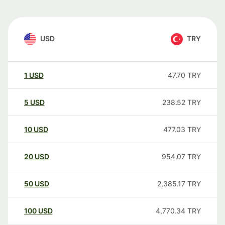
USD
TRY
1
USD
47.70
TRY
5
USD
238.52
TRY
10
USD
477.03
TRY
20
USD
954.07
TRY
50
USD
2,385.17
TRY
100
USD
4,770.34
TRY