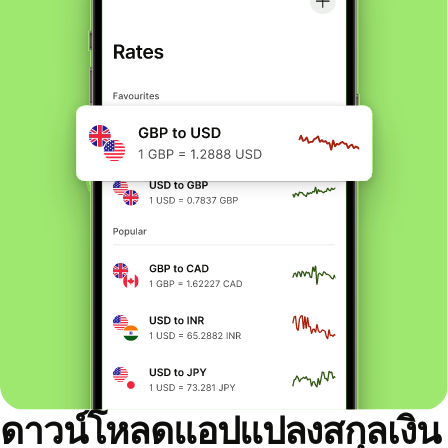
ดาวน์โหลดแอปแปลงสกุลเงิน