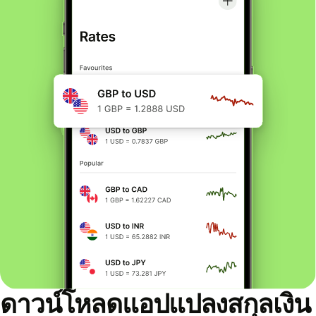
ดาวน์โหลดแอปแปลงสกุลเงิน