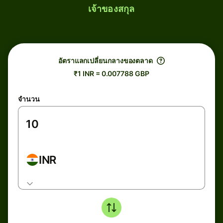
เจ้าของสกุล
อัตราแลกเปลี่ยนกลางของตลาด
₹1 INR = 0.007788 GBP
จำนวน
INR