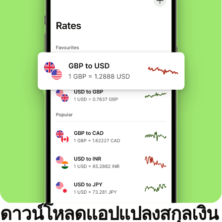
ดาวน์โหลดแอปแปลงสกุลเงิน