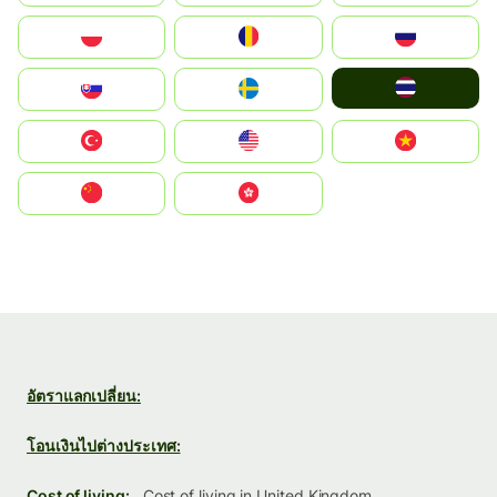
Polska
România
Россия
ไทย
Slovensko
Ruoŧŧa
Türkiye
United States
Vietnam
中国
中國香港特別行政區
อัตราแลกเปลี่ยน:
โอนเงินไปต่างประเทศ:
Cost of living:
Cost of living in United Kingdom