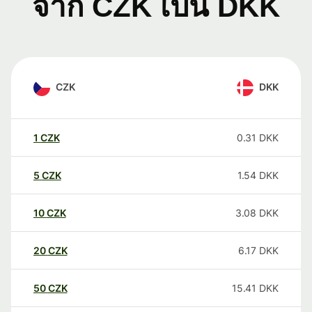
จาก CZK เป็น DKK
CZK
DKK
1
CZK
0.31
DKK
5
CZK
1.54
DKK
10
CZK
3.08
DKK
20
CZK
6.17
DKK
50
CZK
15.41
DKK