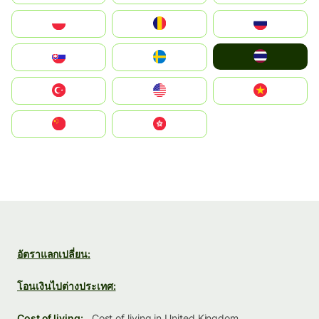
Polska
România
Россия
ไทย
Slovensko
Ruoŧŧa
Türkiye
United States
Vietnam
中国
中國香港特別行政區
อัตราแลกเปลี่ยน:
โอนเงินไปต่างประเทศ:
Cost of living:
Cost of living in United Kingdom