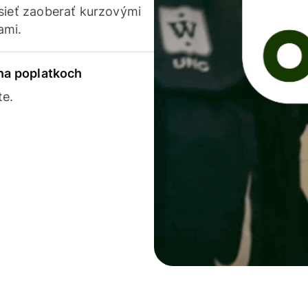
usieť zaoberať kurzovými
ami.
 na poplatkoch
te.