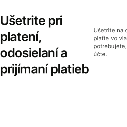
Ušetrite pri
Ušetrite na o
platení,
plaťte vo v
potrebujete
odosielaní a
účte.
prijímaní platieb