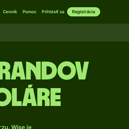
Cenník
Pomoc
Prihlásiť sa
Registrácia
 randov
oláre
zu. Wise je