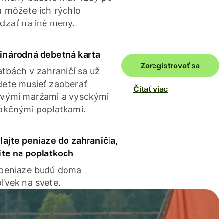
a môžete ich rýchlo
dzať na iné meny.
inárodná debetná karta
Zaregistrovať sa
latbách v zahraničí sa už
ete musieť zaoberať
Čítať viac
vými maržami a vysokými
akčnými poplatkami.
lajte peniaze do zahraničia,
ite na poplatkoch
 peniaze budú doma
ľvek na svete.