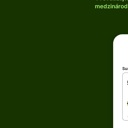
medzinárodn
Su