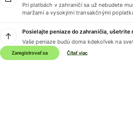
Pri platbách v zahraničí sa už nebudete m
maržami a vysokými transakčnými poplatk
Posielajte peniaze do zahraničia, ušetrite
Vaše peniaze budú doma kdekoľvek na sve
Zaregistrovať sa
Čítať viac