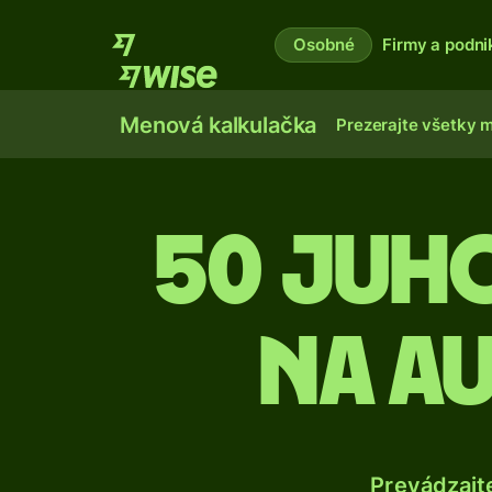
Osobné
Firmy a podni
Menová kalkulačka
Prezerajte všetky 
50 Juh
na a
Prevádzajt