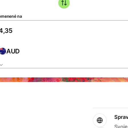
emenené na
AUD
Sprav
Svoje