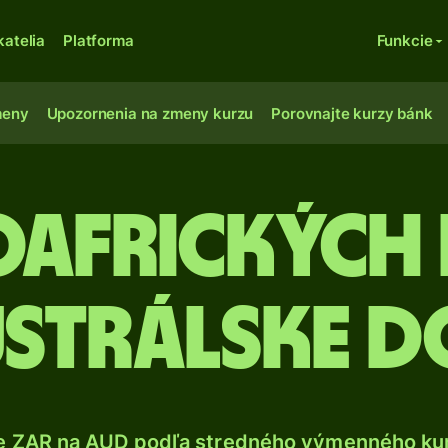
katelia
Platforma
Funkcie
meny
Upozornenia na zmeny kurzu
Porovnajte kurzy bánk
oafrických
ustrálske d
e ZAR na AUD podľa stredného výmenného kur