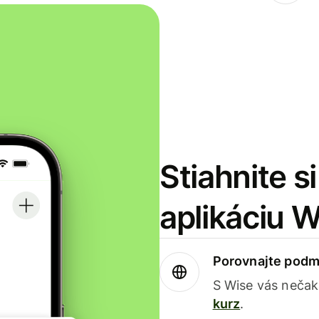
Stiahnite s
aplikáciu 
Porovnajte podm
S Wise vás nečak
kurz
.