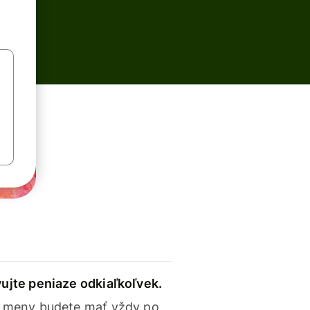
ujte peniaze odkiaľkoľvek.
 meny budete mať vždy po