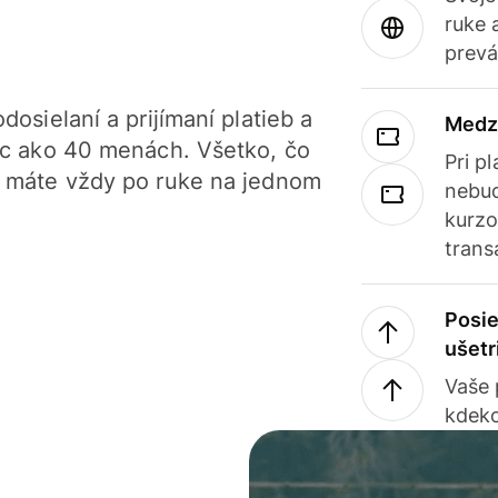
ruke 
prevá
dosielaní a prijímaní platieb a
Medz
iac ako 40 menách. Všetko, čo
Pri p
, máte vždy po ruke na jednom
nebud
kurzo
trans
Posie
ušetr
Vaše
kdeko