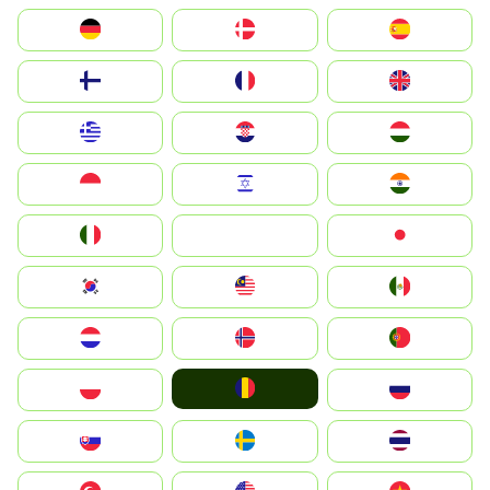
Deutschland
Denmark
España
Suomi
France
United Kingdom
Greece
Hrvatska
Magyarország
Indonesia
Israel
India
Italia
JA
Japan
South Korea
Malay
Mexico
Nederland
Norge
Portugal
România
Polska
Россия
Slovensko
Ruoŧŧa
ไทย