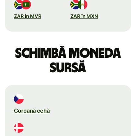
ZAR în MVR
ZAR în MXN
Schimbă moneda
sursă
Coroană cehă