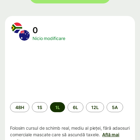
0
Nicio modificare
Perioada
48H
1S
1L
6L
12L
5A
Folosim cursul de schimb real, mediu al pieței, fără adaosuri
comerciale mascate care să ascundă taxele.
Află mai