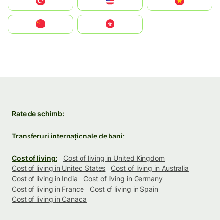
Türkiye
United States
Vietnam
中国
中國香港特別行政區
Rate de schimb:
Transferuri internaționale de bani:
Cost of living:
Cost of living in United Kingdom
Cost of living in United States
Cost of living in Australia
Cost of living in India
Cost of living in Germany
Cost of living in France
Cost of living in Spain
Cost of living in Canada