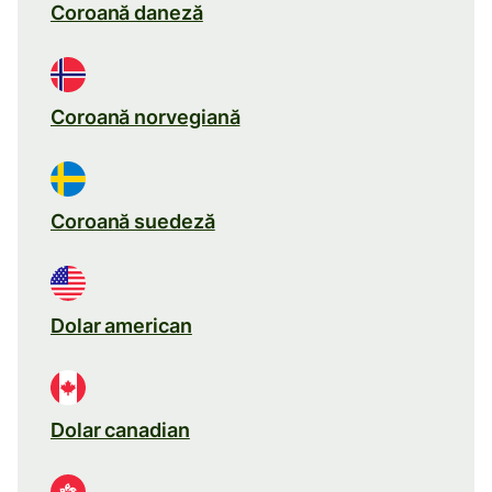
Coroană daneză
Coroană norvegiană
Coroană suedeză
Dolar american
Dolar canadian