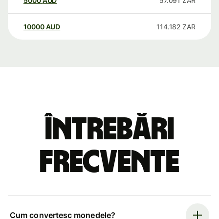
5000
AUD
57.091
ZAR
10000
AUD
114.182
ZAR
Întrebări
frecvente
Cum convertesc monedele?