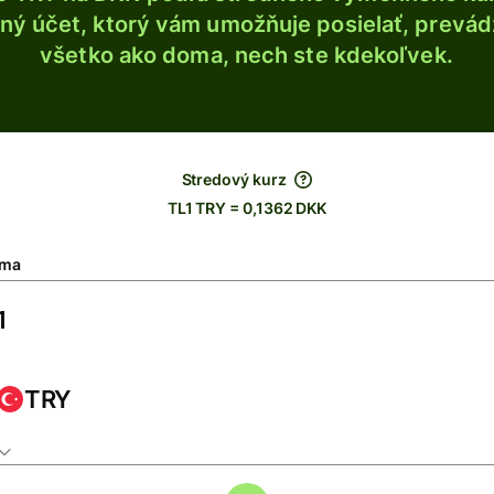
ý účet, ktorý vám umožňuje posielať, prevádza
všetko ako doma, nech ste kdekoľvek.
Stredový kurz
TL1 TRY = 0,1362 DKK
ma
TRY