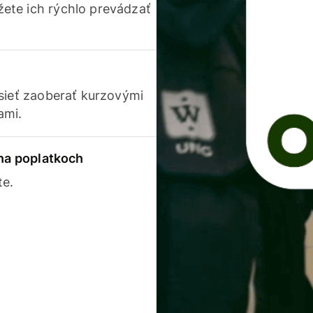
ete ich rýchlo prevádzať
usieť zaoberať kurzovými
ami.
 na poplatkoch
te.