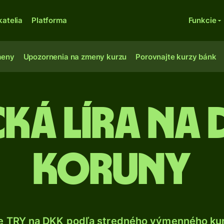
katelia
Platforma
Funkcie
meny
Upozornenia na zmeny kurzu
Porovnajte kurzy bánk
cká líra na
koruny
e TRY na DKK podľa stredného výmenného kur