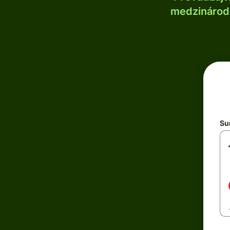
medzinárodn
Su