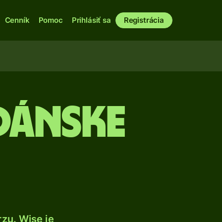
Cenník
Pomoc
Prihlásiť sa
Registrácia
 dánske
zu. Wise je