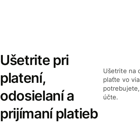
Ušetrite pri
Ušetrite na o
platení,
plaťte vo v
potrebujete
odosielaní a
účte.
prijímaní platieb