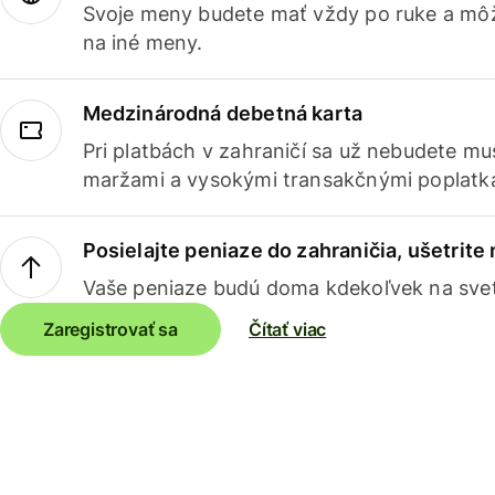
Svoje meny budete mať vždy po ruke a môž
na iné meny.
Medzinárodná debetná karta
Pri platbách v zahraničí sa už nebudete m
maržami a vysokými transakčnými poplatk
Posielajte peniaze do zahraničia, ušetrite
Vaše peniaze budú doma kdekoľvek na sve
Zaregistrovať sa
Čítať viac