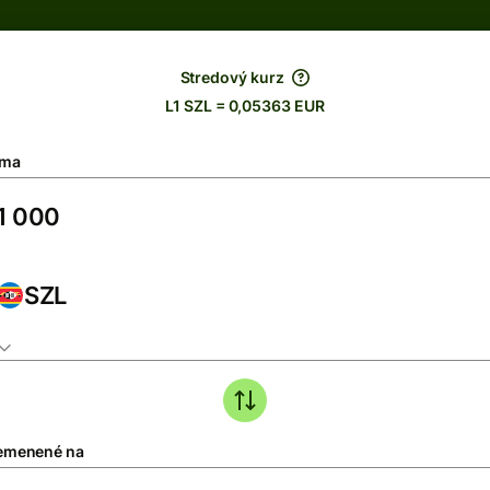
Stredový kurz
L1 SZL = 0,05363 EUR
ma
SZL
emenené na