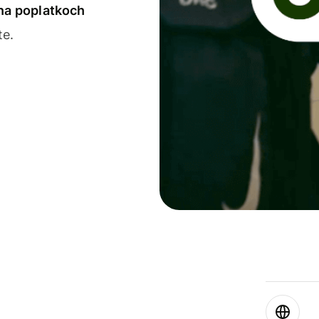
 na poplatkoch
te.