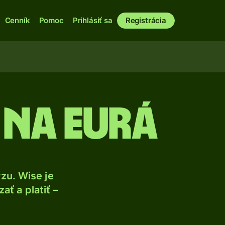
Cenník
Pomoc
Prihlásiť sa
Registrácia
 na eurá
zu. Wise je
ť a platiť –