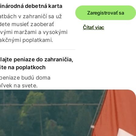
inárodná debetná karta
Zaregistrovať sa
latbách v zahraničí sa už
ete musieť zaoberať
Čítať viac
vými maržami a vysokými
akčnými poplatkami.
lajte peniaze do zahraničia,
ite na poplatkoch
 peniaze budú doma
ľvek na svete.