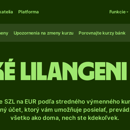
katelia
Platforma
Funkcie
meny
Upozornenia na zmeny kurzu
Porovnajte kurzy bánk
ké lilangeni
e SZL na EUR podľa stredného výmenného kur
ý účet, ktorý vám umožňuje posielať, prevádza
všetko ako doma, nech ste kdekoľvek.