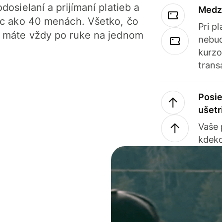
dosielaní a prijímaní platieb a
Medz
iac ako 40 menách. Všetko, čo
Pri p
, máte vždy po ruke na jednom
nebud
kurzo
trans
Posie
ušetr
Vaše
kdeko