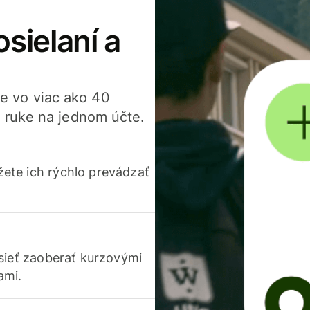
osielaní a
ťte vo viac ako 40
 ruke na jednom účte.
ete ich rýchlo prevádzať
usieť zaoberať kurzovými
ami.