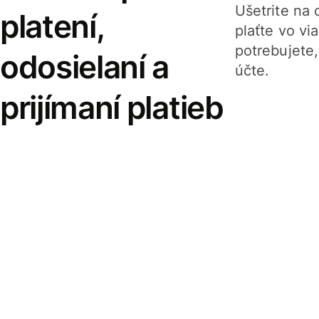
Ušetrite na o
platení,
plaťte vo v
potrebujete
odosielaní a
účte.
prijímaní platieb