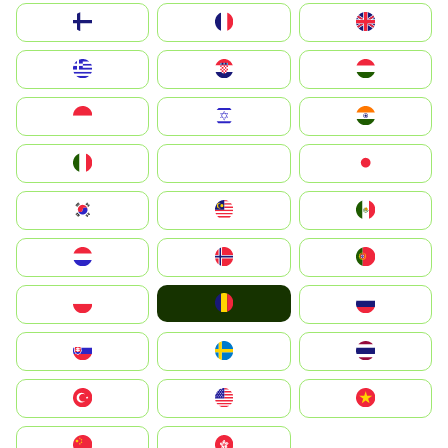
Suomi
France
United Kingdom
Greece
Hrvatska
Magyarország
Indonesia
Israel
India
Italia
JA
Japan
South Korea
Malay
Mexico
Nederland
Norge
Portugal
România
Polska
Россия
Slovensko
Ruoŧŧa
ไทย
Türkiye
United States
Vietnam
中国
中國香港特別行政區