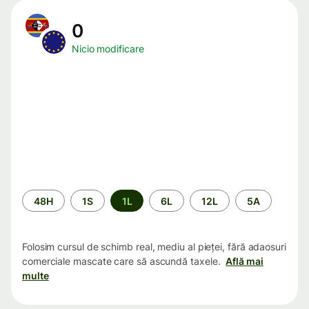
0
Nicio modificare
Perioada
48H
1S
1L
6L
12L
5A
Folosim cursul de schimb real, mediu al pieței, fără adaosuri
comerciale mascate care să ascundă taxele.
Află mai
multe