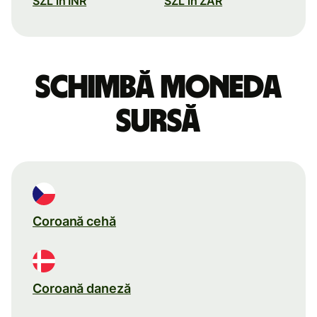
SZL în INR
SZL în ZAR
Schimbă moneda
sursă
Coroană cehă
Coroană daneză