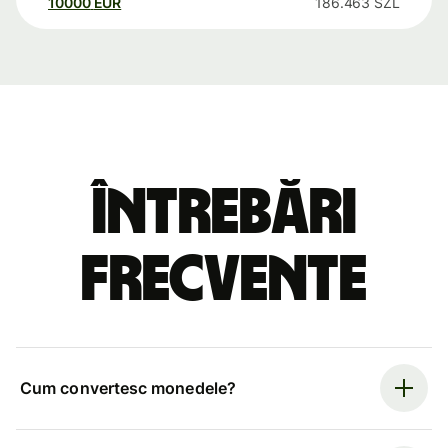
10000
EUR
186.463
SZL
Întrebări
frecvente
Cum convertesc monedele?