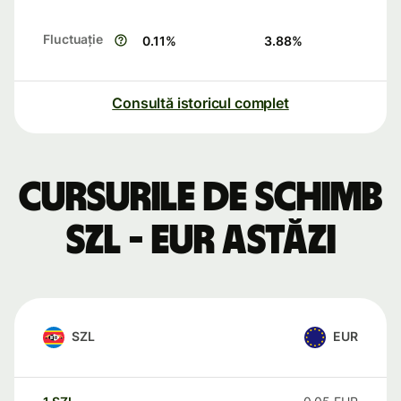
Fluctuație
0.11
%
3.88
%
Consultă istoricul complet
Cursurile de schimb
SZL - EUR astăzi
SZL
EUR