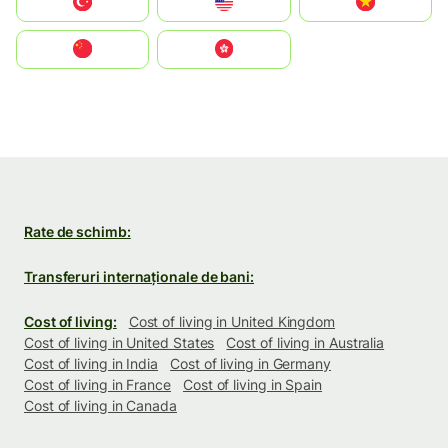
Türkiye
United States
Vietnam
中国
中國香港特別行政區
Rate de schimb:
Transferuri internaționale de bani:
Cost of living:
Cost of living in United Kingdom
Cost of living in United States
Cost of living in Australia
Cost of living in India
Cost of living in Germany
Cost of living in France
Cost of living in Spain
Cost of living in Canada