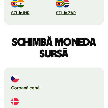
SZL în INR
SZL în ZAR
Schimbă moneda
sursă
Coroană cehă