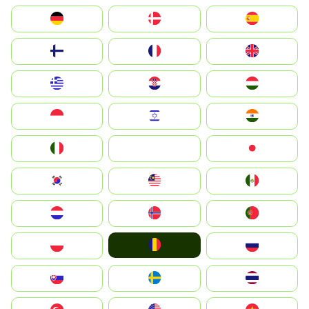
Deutschland
Denmark
España
Suomi
France
United Kingdom
Greece
Hrvatska
Magyarország
Indonesia
Israel
India
Italia
JA
Japan
South Korea
Malay
Mexico
Nederland
Norge
Portugal
România
Polska
Россия
Slovensko
Ruoŧŧa
ไทย