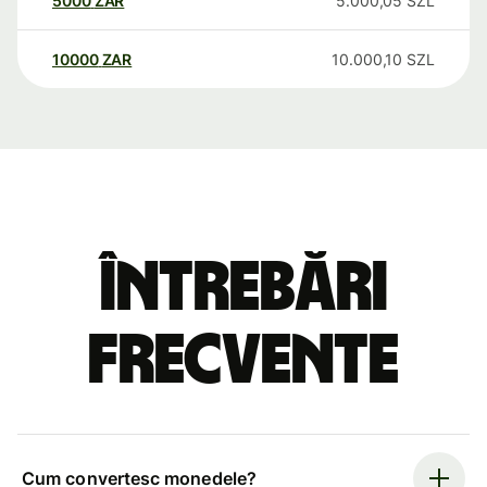
5000
ZAR
5.000,05
SZL
10000
ZAR
10.000,10
SZL
Întrebări
frecvente
Cum convertesc monedele?