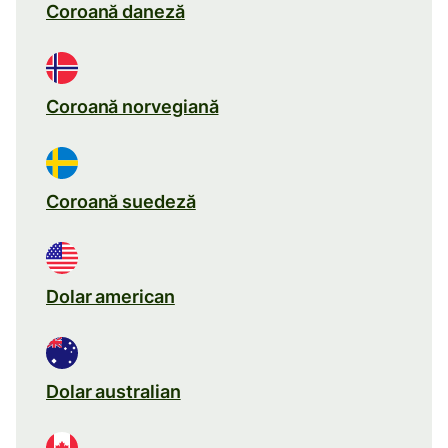
Coroană daneză
Coroană norvegiană
Coroană suedeză
Dolar american
Dolar australian