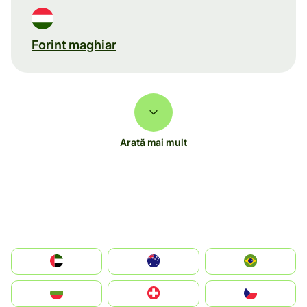
Forint maghiar
Arată mai mult
الإمارات العربية المتحدة
Australia
Brazil
България
Switzerland
Czechia