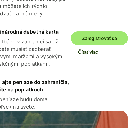
a môžete ich rýchlo
dzať na iné meny.
inárodná debetná karta
Zaregistrovať sa
latbách v zahraničí sa už
ete musieť zaoberať
Čítať viac
vými maržami a vysokými
akčnými poplatkami.
lajte peniaze do zahraničia,
ite na poplatkoch
 peniaze budú doma
ľvek na svete.