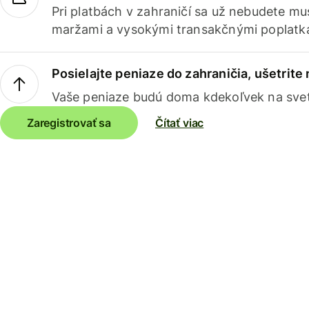
Pri platbách v zahraničí sa už nebudete m
maržami a vysokými transakčnými poplatk
Posielajte peniaze do zahraničia, ušetrite
Vaše peniaze budú doma kdekoľvek na sve
Zaregistrovať sa
Čítať viac