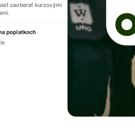
usieť zaoberať kurzovými
ami.
 na poplatkoch
te.