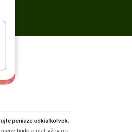
ujte peniaze odkiaľkoľvek.
 meny budete mať vždy po