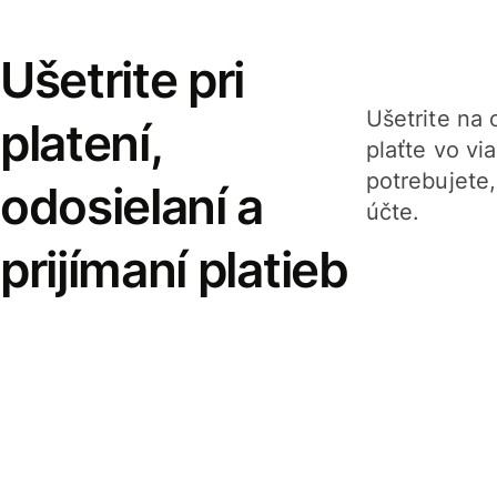
Ušetrite pri
Ušetrite na o
platení,
plaťte vo v
potrebujete
odosielaní a
účte.
prijímaní platieb