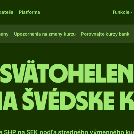
katelia
Platforma
Funkcie
meny
Upozornenia na zmeny kurzu
Porovnajte kurzy bánk
 Svätohele
 na švédske
e SHP na SEK podľa stredného výmenného kur