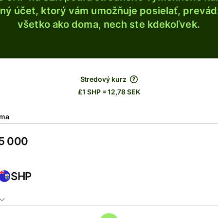
ý účet, ktorý vám umožňuje posielať, prevádza
všetko ako doma, nech ste kdekoľvek.
Stredový kurz
£1 SHP = 12,78 SEK
ma
SHP