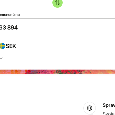
emenené na
SEK
Sprav
Svoje