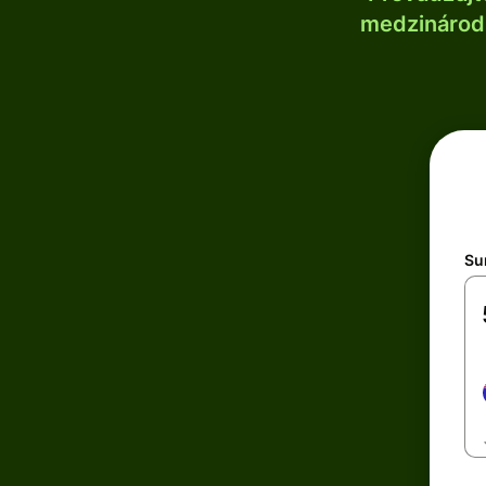
medzinárodn
Su