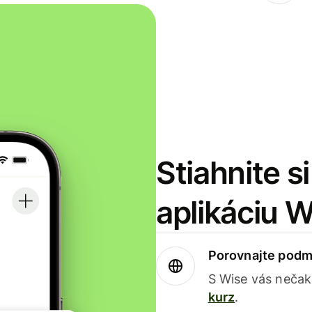
Stiahnite s
aplikáciu 
Porovnajte podm
S Wise vás nečak
kurz
.