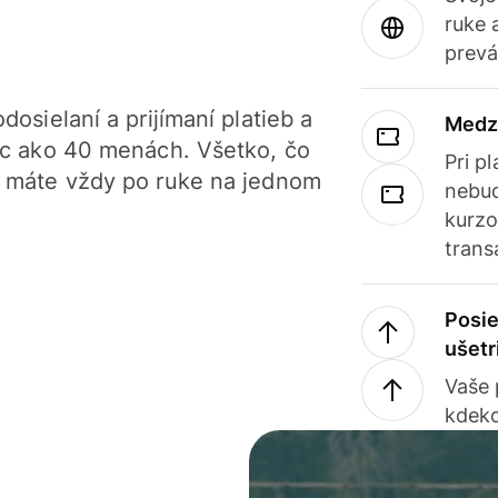
ruke 
prevá
dosielaní a prijímaní platieb a
Medz
iac ako 40 menách. Všetko, čo
Pri p
, máte vždy po ruke na jednom
nebud
kurzo
trans
Posie
ušetr
Vaše
kdeko