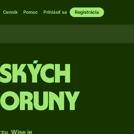
Cenník
Pomoc
Prihlásiť sa
Registrácia
nských
 koruny
zu. Wise je