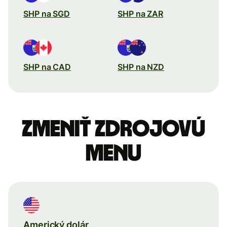
SHP na SGD
SHP na ZAR
SHP na CAD
SHP na NZD
Zmeniť zdrojovú
menu
Americký dolár