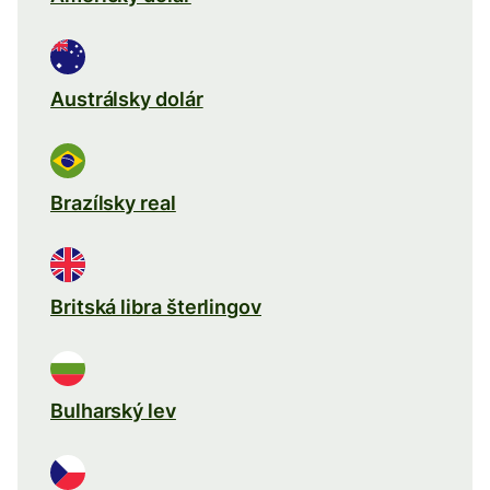
Austrálsky dolár
Brazílsky real
Britská libra šterlingov
Bulharský lev