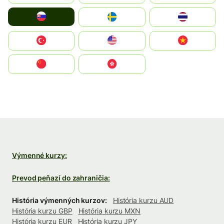
Slovensko
Ruoŧŧa
ไทย
Türkiye
United States
Vietnam
中国
中國香港特別行政區
Výmenné kurzy:
Prevod peňazí do zahraničia:
História výmenných kurzov:
História kurzu AUD
História kurzu GBP
História kurzu MXN
História kurzu EUR
História kurzu JPY