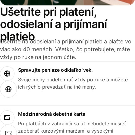
Ušetrite pri platení,
odosielaní a prijímaní
platieb
Ušetrite na odosielaní a prijímaní platieb a plaťte vo
viac ako 40 menách. Všetko, čo potrebujete, máte
vždy po ruke na jednom účte.
Spravujte peniaze odkiaľkoľvek.
Svoje meny budete mať vždy po ruke a môžete
ich rýchlo prevádzať na iné meny.
Medzinárodná debetná karta
Pri platbách v zahraničí sa už nebudete musieť
zaoberať kurzovými maržami a vysokými