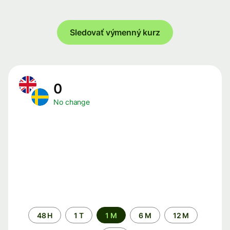
Sledovať výmenný kurz
0
No change
Time
48 H
1 T
1 M
6 M
12 M
period