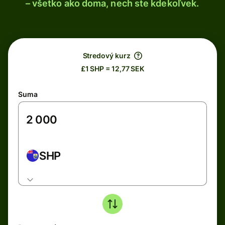
– všetko ako doma, nech ste kdekoľvek.
Stredový kurz
£1 SHP = 12,77 SEK
Suma
SHP