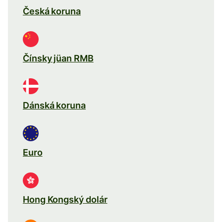
Česká koruna
Čínsky jüan RMB
Dánská koruna
Euro
Hong Kongský dolár