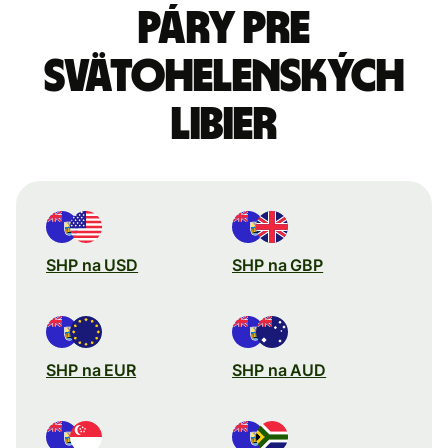
páry pre
Svätohelenských
libier
SHP na USD
SHP na GBP
SHP na EUR
SHP na AUD