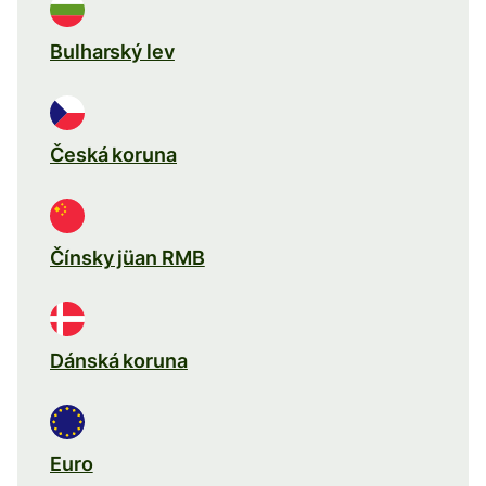
Bulharský lev
Česká koruna
Čínsky jüan RMB
Dánská koruna
Euro