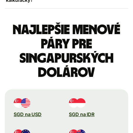
Najlepšie menové
páry pre
Singapurských
dolárov
SGD na USD
SGD na IDR