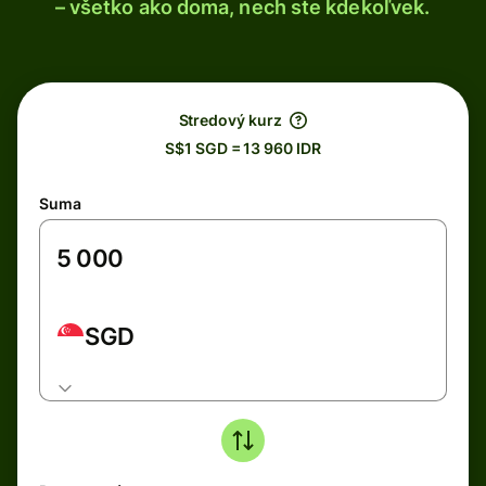
– všetko ako doma, nech ste kdekoľvek.
Stredový kurz
S$1 SGD = 13 960 IDR
Suma
SGD