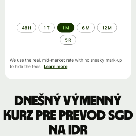
Time
48 H
1 T
1 M
6 M
12 M
period
5 R
We use the real, mid-market rate with no sneaky mark-up
to hide the fees.
Learn more
Dnešný výmenný
kurz pre prevod SGD
na IDR