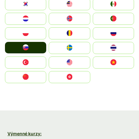
South Korea
Malay
Mexico
Nederland
Norge
Portugal
Polska
România
Россия
Slovensko
Ruoŧŧa
ไทย
Türkiye
United States
Vietnam
中国
中國香港特別行政區
Výmenné kurzy: