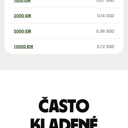
1000
IDR
0,07
SGD
2000
IDR
0,14
SGD
5000
IDR
0,36
SGD
10000
IDR
0,72
SGD
Často
kladené