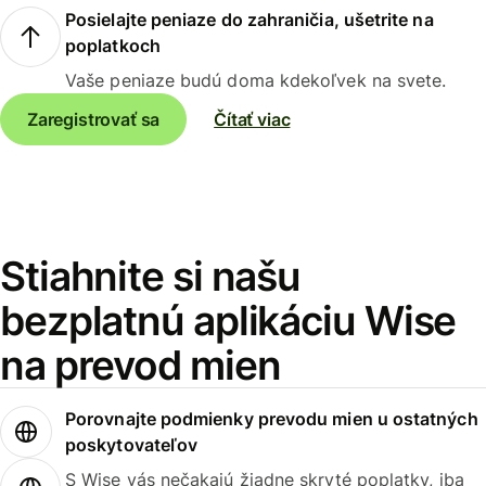
Posielajte peniaze do zahraničia, ušetrite na
poplatkoch
Vaše peniaze budú doma kdekoľvek na svete.
Zaregistrovať sa
Čítať viac
Stiahnite si našu
bezplatnú aplikáciu Wise
na prevod mien
Porovnajte podmienky prevodu mien u ostatných
poskytovateľov
S Wise vás nečakajú žiadne skryté poplatky, iba