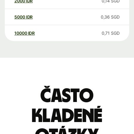
2000
IDR
0,14
SGD
5000
IDR
0,36
SGD
10000
IDR
0,71
SGD
Často
kladené