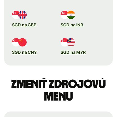
SGD na GBP
SGD na INR
SGD na CNY
SGD na MYR
Zmeniť zdrojovú
menu