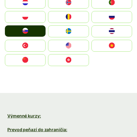
Nederland
Norge
Portugal
Polska
România
Россия
Slovensko
Ruoŧŧa
ไทย
Türkiye
United States
Vietnam
中国
中國香港特別行政區
Výmenné kurzy:
Prevod peňazí do zahraničia: