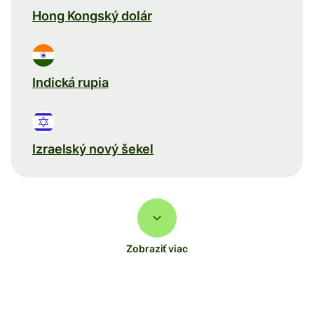
Hong Kongský dolár
Indická rupia
Izraelský nový šekel
Zobraziť viac