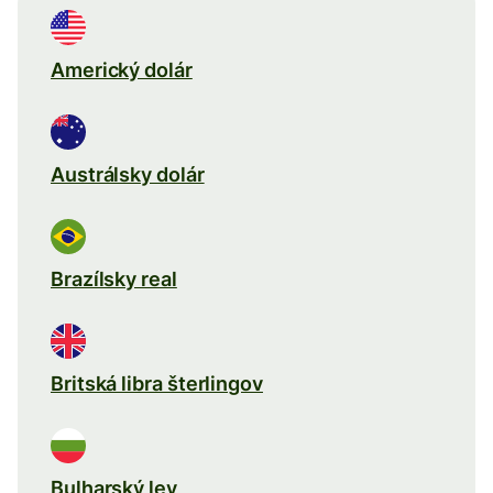
Americký dolár
Austrálsky dolár
Brazílsky real
Britská libra šterlingov
Bulharský lev