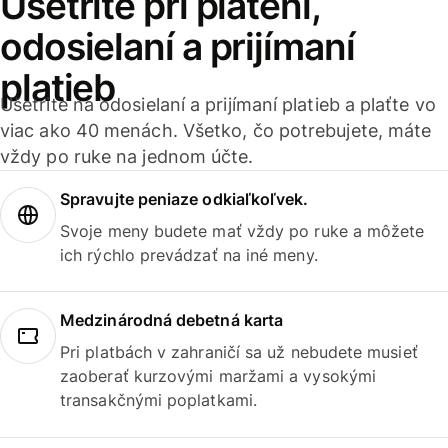
Ušetrite pri platení,
odosielaní a prijímaní
platieb
Ušetrite na odosielaní a prijímaní platieb a plaťte vo
viac ako 40 menách. Všetko, čo potrebujete, máte
vždy po ruke na jednom účte.
Spravujte peniaze odkiaľkoľvek.
Svoje meny budete mať vždy po ruke a môžete
ich rýchlo prevádzať na iné meny.
Medzinárodná debetná karta
Pri platbách v zahraničí sa už nebudete musieť
zaoberať kurzovými maržami a vysokými
transakčnými poplatkami.