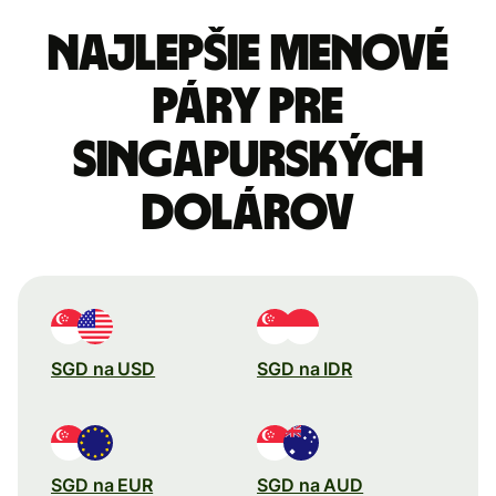
Najlepšie menové
páry pre
Singapurských
dolárov
SGD na USD
SGD na IDR
SGD na EUR
SGD na AUD