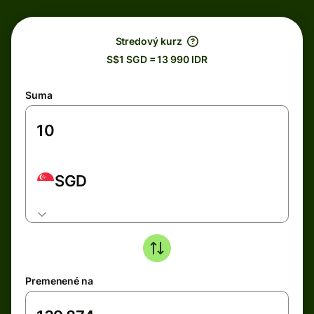
Stredový kurz
S$1 SGD = 13 990 IDR
Suma
SGD
Premenené na