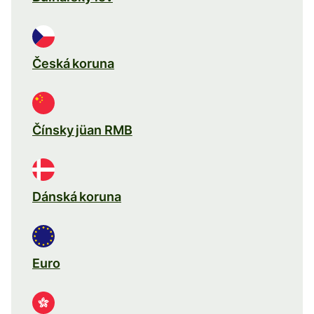
Česká koruna
Čínsky jüan RMB
Dánská koruna
Euro