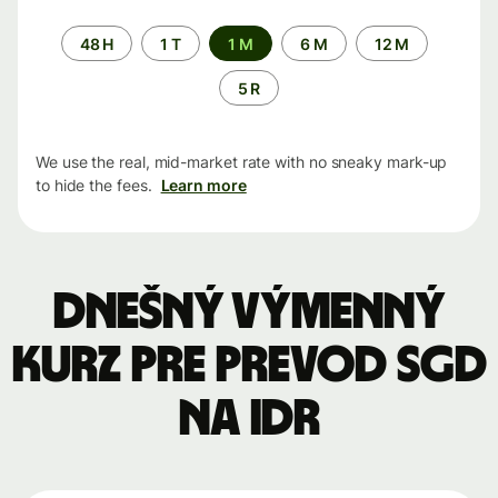
Time
48 H
1 T
1 M
6 M
12 M
period
5 R
We use the real, mid-market rate with no sneaky mark-up
to hide the fees.
Learn more
Dnešný výmenný
kurz pre prevod SGD
na IDR