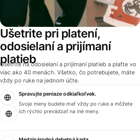
Ušetrite pri platení,
odosielaní a prijímaní
platieb
Ušetrite na odosielaní a prijímaní platieb a plaťte vo
viac ako 40 menách. Všetko, čo potrebujete, máte
vždy po ruke na jednom účte.
Spravujte peniaze odkiaľkoľvek.
Svoje meny budete mať vždy po ruke a môžete
ich rýchlo prevádzať na iné meny.
Medzinárodná debetná karta