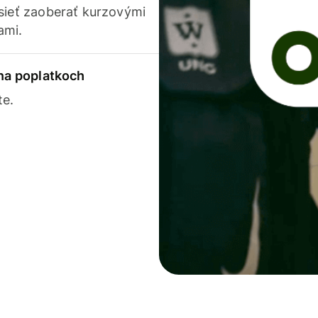
usieť zaoberať kurzovými
ami.
 na poplatkoch
te.