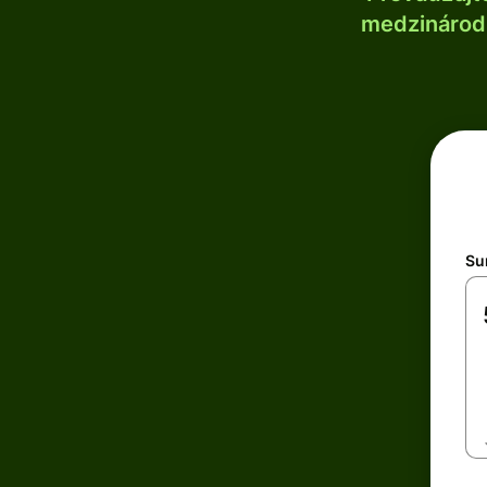
medzinárodn
Su