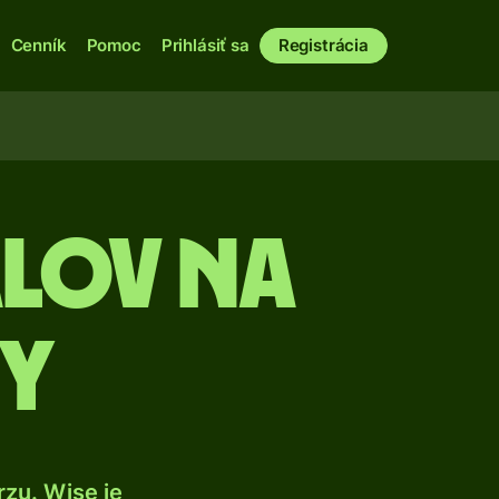
Cenník
Pomoc
Prihlásiť sa
Registrácia
alov na
ny
zu. Wise je