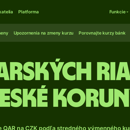
katelia
Platforma
Funkcie
meny
Upozornenia na zmeny kurzu
Porovnajte kurzy bánk
arských ri
eské koru
e QAR na CZK podľa stredného výmenného kur