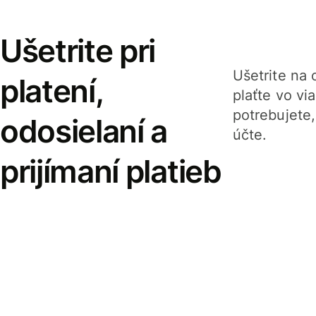
Ušetrite pri
Ušetrite na o
platení,
plaťte vo v
potrebujete
odosielaní a
účte.
prijímaní platieb