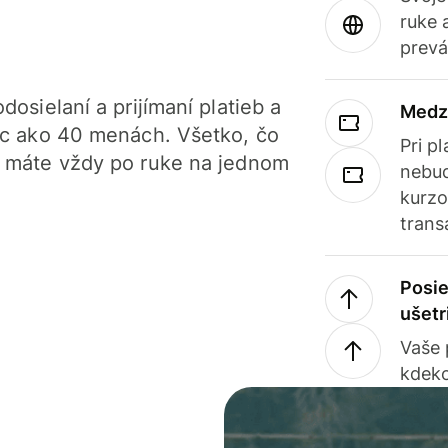
ruke 
prevá
dosielaní a prijímaní platieb a
Medz
iac ako 40 menách. Všetko, čo
Pri p
, máte vždy po ruke na jednom
nebud
kurzo
trans
Posie
ušetr
Vaše
kdeko