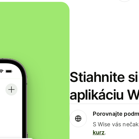
Stiahnite s
aplikáciu 
Porovnajte podm
S Wise vás nečak
kurz
.