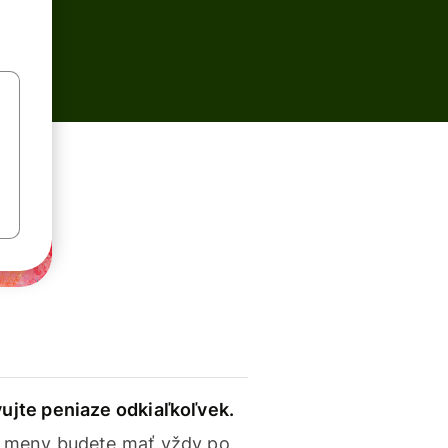
ujte peniaze odkiaľkoľvek.
 meny budete mať vždy po