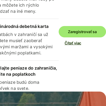
a môžete ich rýchlo
dzať na iné meny.
inárodná debetná karta
Zaregistrovať sa
latbách v zahraničí sa už
ete musieť zaoberať
Čítať viac
vými maržami a vysokými
akčnými poplatkami.
lajte peniaze do zahraničia,
ite na poplatkoch
 peniaze budú doma
ľvek na svete.