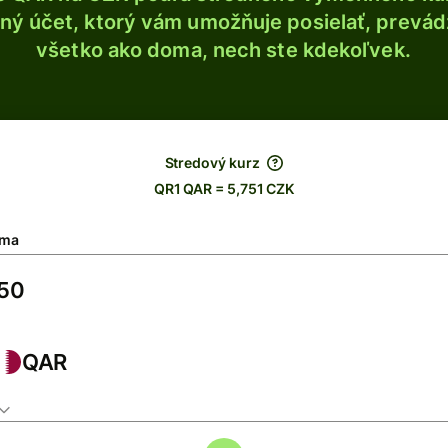
ý účet, ktorý vám umožňuje posielať, prevádza
všetko ako doma, nech ste kdekoľvek.
Stredový kurz
QR1 QAR = 5,751 CZK
ma
QAR