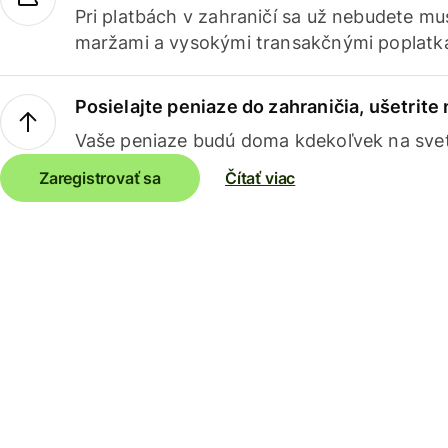
Pri platbách v zahraničí sa už nebudete m
maržami a vysokými transakčnými poplatk
Posielajte peniaze do zahraničia, ušetrite
Vaše peniaze budú doma kdekoľvek na sve
Zaregistrovať sa
Čítať viac