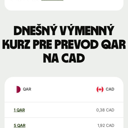
Dnešný výmenný
kurz pre prevod QAR
na CAD
QAR
CAD
1
QAR
0,38
CAD
5
QAR
1,92
CAD