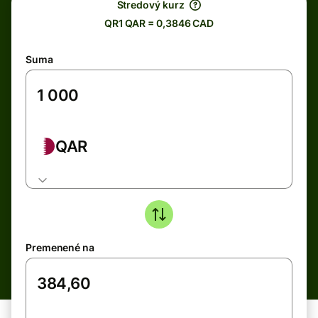
Stredový kurz
QR1 QAR = 0,3846 CAD
Suma
QAR
Premenené na