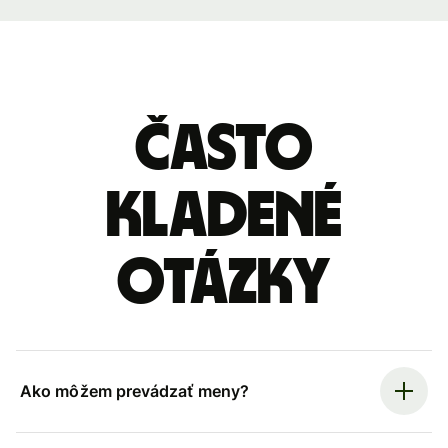
Často
kladené
otázky
Ako môžem prevádzať meny?