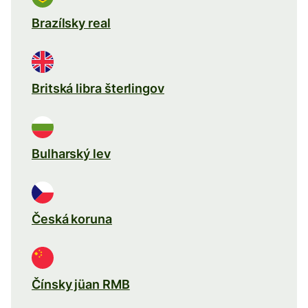
Brazílsky real
Britská libra šterlingov
Bulharský lev
Česká koruna
Čínsky jüan RMB