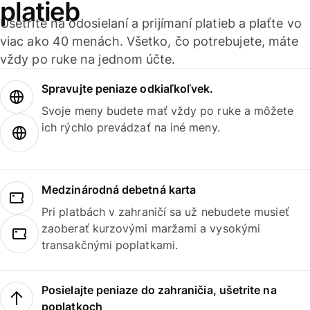
platieb
Ušetrite na odosielaní a prijímaní platieb a plaťte vo
viac ako 40 menách. Všetko, čo potrebujete, máte
vždy po ruke na jednom účte.
Spravujte peniaze odkiaľkoľvek.
Svoje meny budete mať vždy po ruke a môžete
ich rýchlo prevádzať na iné meny.
Medzinárodná debetná karta
Pri platbách v zahraničí sa už nebudete musieť
zaoberať kurzovými maržami a vysokými
transakčnými poplatkami.
Posielajte peniaze do zahraničia, ušetrite na
poplatkoch