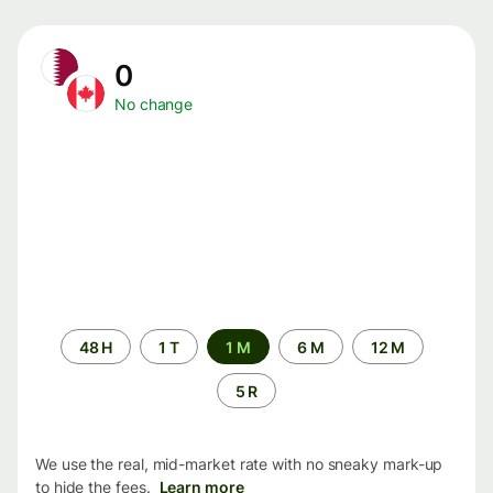
0
No change
Time
48 H
1 T
1 M
6 M
12 M
period
5 R
We use the real, mid-market rate with no sneaky mark-up
to hide the fees.
Learn more