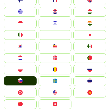
Suomi
France
United Kingdom
Greece
Hrvatska
Magyarország
Indonesia
Israel
India
Italia
JA
Japan
South Korea
Malay
Mexico
Nederland
Norge
Portugal
Polska
România
Россия
Slovensko
Ruoŧŧa
ไทย
Türkiye
United States
Vietnam
中国
中國香港特別行政區