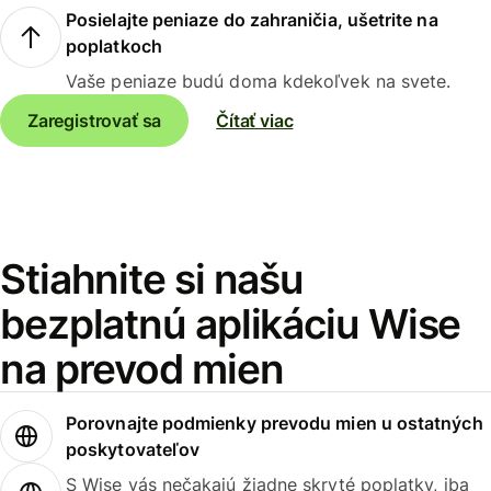
Posielajte peniaze do zahraničia, ušetrite na
poplatkoch
Vaše peniaze budú doma kdekoľvek na svete.
Zaregistrovať sa
Čítať viac
Stiahnite si našu
bezplatnú aplikáciu Wise
na prevod mien
Porovnajte podmienky prevodu mien u ostatných
poskytovateľov
S Wise vás nečakajú žiadne skryté poplatky, iba