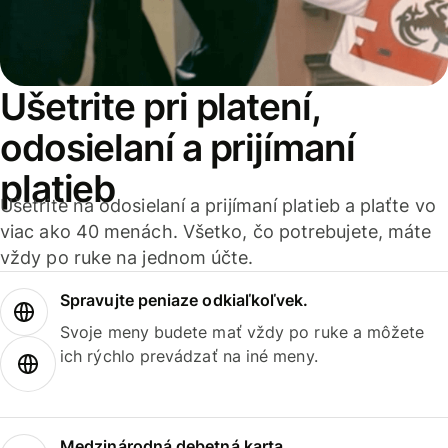
Ušetrite pri platení,
odosielaní a prijímaní
platieb
Ušetrite na odosielaní a prijímaní platieb a plaťte vo
viac ako 40 menách. Všetko, čo potrebujete, máte
vždy po ruke na jednom účte.
Spravujte peniaze odkiaľkoľvek.
Svoje meny budete mať vždy po ruke a môžete
ich rýchlo prevádzať na iné meny.
Medzinárodná debetná karta