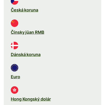
Česká koruna
Čínsky jüan RMB
Dánská koruna
Euro
Hong Kongský dolár