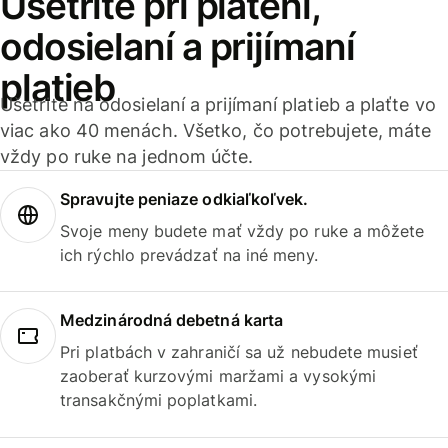
Ušetrite pri platení,
odosielaní a prijímaní
platieb
Ušetrite na odosielaní a prijímaní platieb a plaťte vo
viac ako 40 menách. Všetko, čo potrebujete, máte
vždy po ruke na jednom účte.
Spravujte peniaze odkiaľkoľvek.
Svoje meny budete mať vždy po ruke a môžete
ich rýchlo prevádzať na iné meny.
Medzinárodná debetná karta
Pri platbách v zahraničí sa už nebudete musieť
zaoberať kurzovými maržami a vysokými
transakčnými poplatkami.