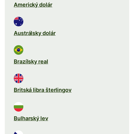
Americký dolár
Austrálsky dolár
Brazílsky real
Britská libra šterlingov
Bulharský lev