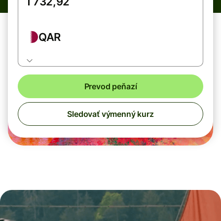
QAR
Prevod peňazí
Sledovať výmenný kurz