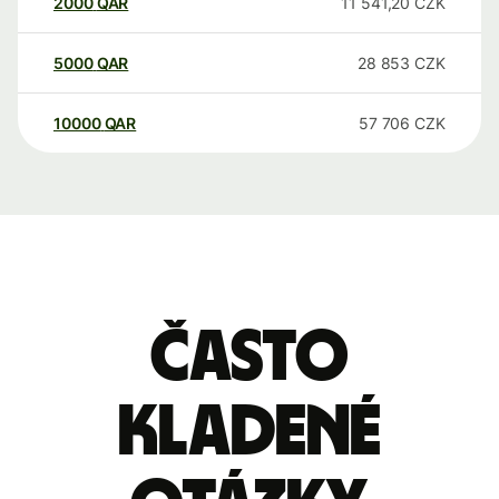
2000
QAR
11 541,20
CZK
5000
QAR
28 853
CZK
10000
QAR
57 706
CZK
Často
kladené