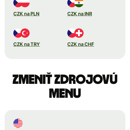
CZK na PLN
CZK na INR
CZK na TRY
CZK na CHF
Zmeniť zdrojovú
menu