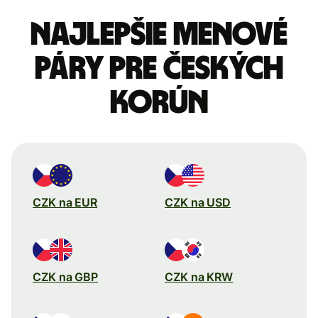
Najlepšie menové
páry pre Českých
korún
CZK na EUR
CZK na USD
CZK na GBP
CZK na KRW