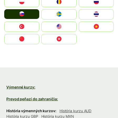
Polska
România
Россия
Slovensko
Ruoŧŧa
ไทย
Türkiye
United States
Vietnam
中国
中國香港特別行政區
Výmenné kurzy:
Prevod peňazí do zahraničia:
História výmenných kurzov:
História kurzu AUD
História kurzu GBP
História kurzu MXN