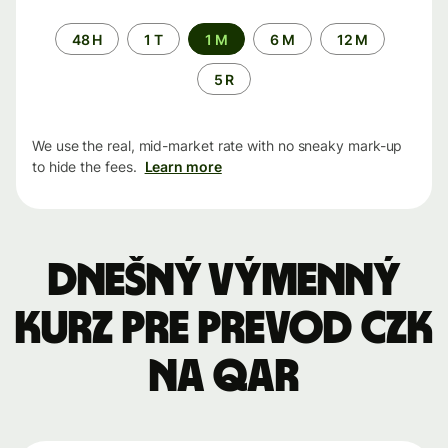
Time
48 H
1 T
1 M
6 M
12 M
period
5 R
We use the real, mid-market rate with no sneaky mark-up
to hide the fees.
Learn more
Dnešný výmenný
kurz pre prevod CZK
na QAR