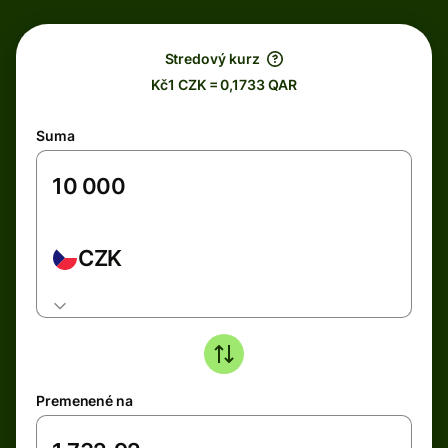
Stredový kurz
Kč1 CZK = 0,1733 QAR
Suma
CZK
Premenené na