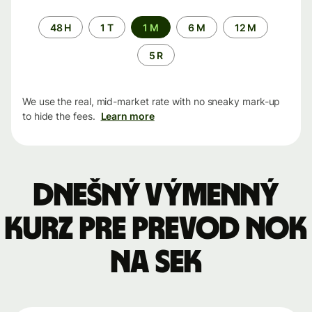
Time
48 H
1 T
1 M
6 M
12 M
period
5 R
We use the real, mid-market rate with no sneaky mark-up
to hide the fees.
Learn more
Dnešný výmenný
kurz pre prevod NOK
na SEK