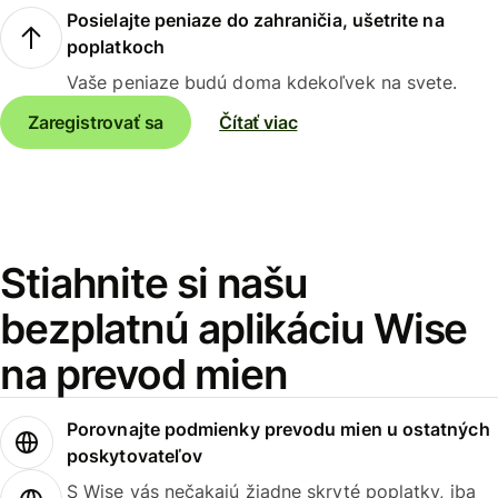
Posielajte peniaze do zahraničia, ušetrite na
poplatkoch
Vaše peniaze budú doma kdekoľvek na svete.
Zaregistrovať sa
Čítať viac
Stiahnite si našu
bezplatnú aplikáciu Wise
na prevod mien
Porovnajte podmienky prevodu mien u ostatných
poskytovateľov
S Wise vás nečakajú žiadne skryté poplatky, iba