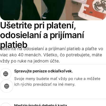
Ušetrite pri platení,
odosielaní a prijímaní
platieb
Ušetrite na odosielaní a prijímaní platieb a plaťte vo
viac ako 40 menách. Všetko, čo potrebujete, máte
vždy po ruke na jednom účte.
Spravujte peniaze odkiaľkoľvek.
Svoje meny budete mať vždy po ruke a môžete
ich rýchlo prevádzať na iné meny.
Medzinárodná debetná karta