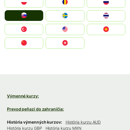
Polska
România
Россия
Slovensko
Ruoŧŧa
ไทย
Türkiye
United States
Vietnam
中国
中國香港特別行政區
Výmenné kurzy:
Prevod peňazí do zahraničia:
História výmenných kurzov:
História kurzu AUD
História kurzu GBP
História kurzu MXN