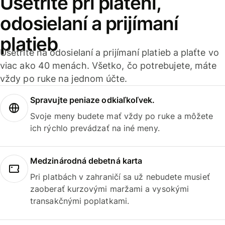
Ušetrite pri platení,
odosielaní a prijímaní
platieb
Ušetrite na odosielaní a prijímaní platieb a plaťte vo
viac ako 40 menách. Všetko, čo potrebujete, máte
vždy po ruke na jednom účte.
Spravujte peniaze odkiaľkoľvek.
Svoje meny budete mať vždy po ruke a môžete
ich rýchlo prevádzať na iné meny.
Medzinárodná debetná karta
Pri platbách v zahraničí sa už nebudete musieť
zaoberať kurzovými maržami a vysokými
transakčnými poplatkami.