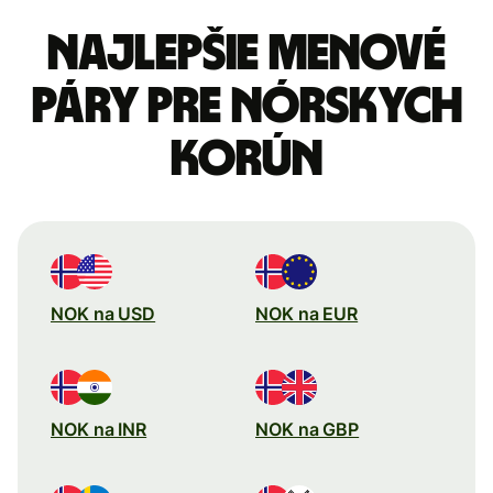
Najlepšie menové
páry pre Nórskych
korún
NOK na USD
NOK na EUR
NOK na INR
NOK na GBP