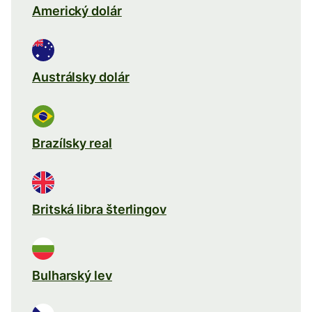
Americký dolár
Austrálsky dolár
Brazílsky real
Britská libra šterlingov
Bulharský lev