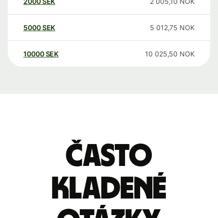
2000
SEK
2 005,10
NOK
5000
SEK
5 012,75
NOK
10000
SEK
10 025,50
NOK
Často
kladené