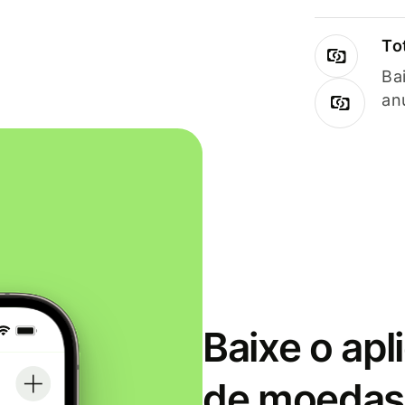
To
Ba
an
Baixe o apl
de moedas 