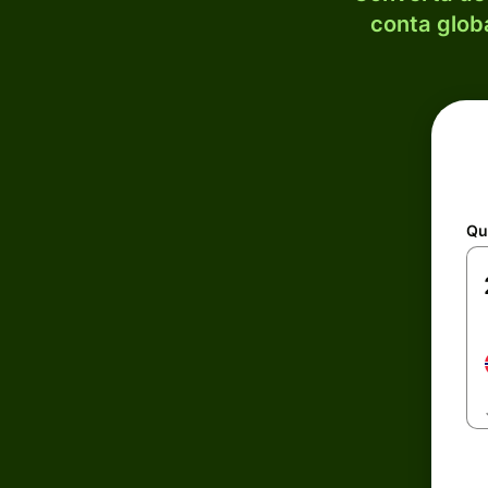
conta globa
Qu