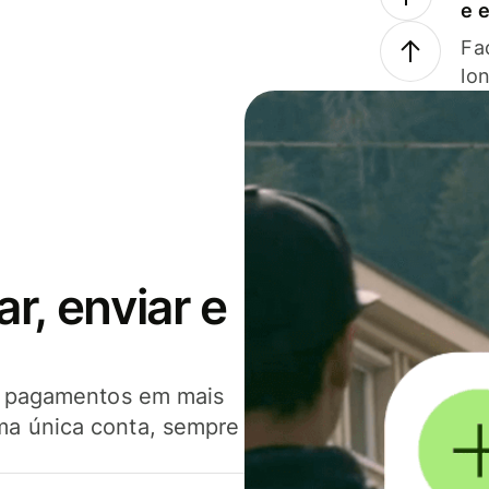
e 
Faç
lo
, enviar e
er pagamentos em mais
ma única conta, sempre