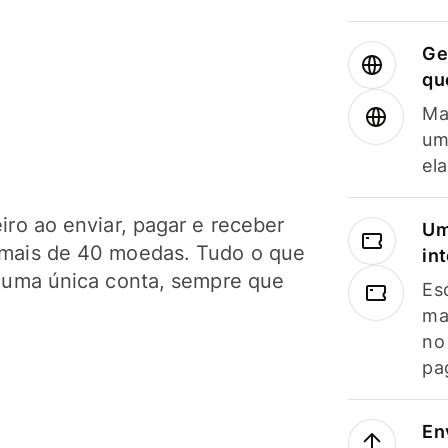
Ge
qu
Ma
um
el
ro ao enviar, pagar e receber
Um
mais de 40 moedas. Tudo o que
in
 uma única conta, sempre que
Es
ma
no
pa
En