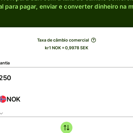
l para pagar, enviar e converter dinheiro na m
Taxa de câmbio comercial
kr1 NOK = 0,9978 SEK
antia
NOK