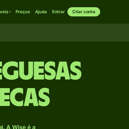
veis
Preços
Ajuda
Entrar
Criar conta
eguesas
ecas
. A Wise é a