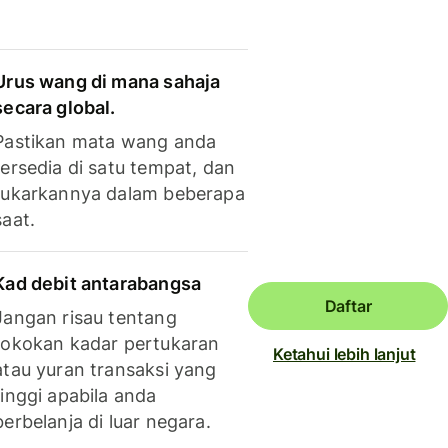
Urus wang di mana sahaja
secara global.
Pastikan mata wang anda
tersedia di satu tempat, dan
tukarkannya dalam beberapa
saat.
Kad debit antarabangsa
Daftar
Jangan risau tentang
tokokan kadar pertukaran
Ketahui lebih lanjut
atau yuran transaksi yang
tinggi apabila anda
berbelanja di luar negara.