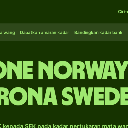
Ciri-
a wang
Dapatkan amaran kadar
Bandingkan kadar bank
one Norway
rona Swed
 kepada SEK pada kadar pertukaran mata wa