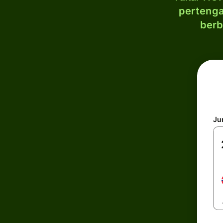
pertenga
berb
Ju