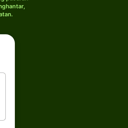
nghantar,
atan.