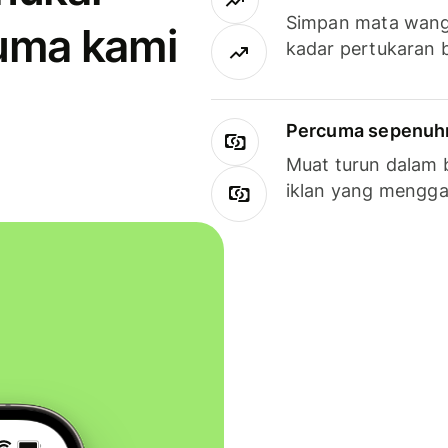
Simpan mata wan
uma kami
kadar pertukaran 
Percuma sepenuhny
Muat turun dalam 
iklan yang mengg