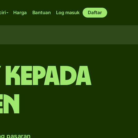
ciri
Harga
Bantuan
Log masuk
Daftar
 kepada
en
ng pasaran