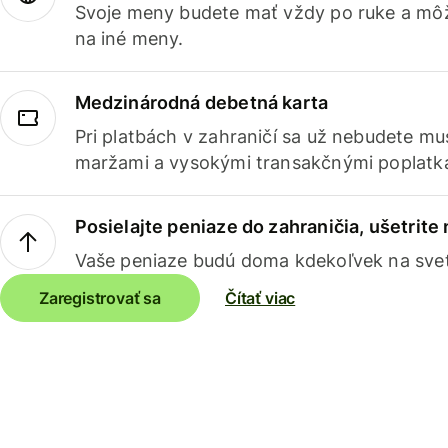
Svoje meny budete mať vždy po ruke a môž
na iné meny.
Medzinárodná debetná karta
Pri platbách v zahraničí sa už nebudete m
maržami a vysokými transakčnými poplatk
Posielajte peniaze do zahraničia, ušetrite
Vaše peniaze budú doma kdekoľvek na sve
Zaregistrovať sa
Čítať viac