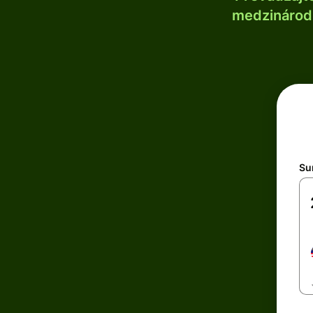
medzinárodn
Su