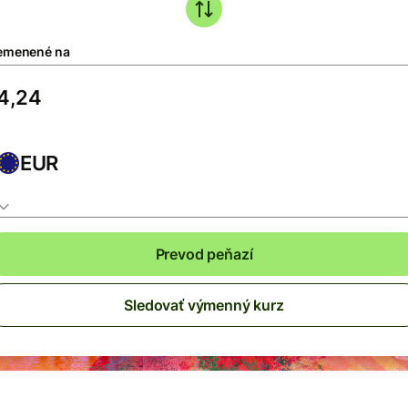
emenené na
EUR
Prevod peňazí
Sledovať výmenný kurz