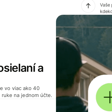
Vaše
kdeko
osielaní a
ťte vo viac ako 40
 ruke na jednom účte.