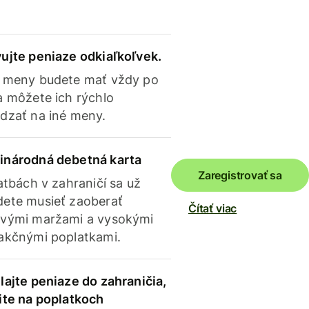
ujte peniaze odkiaľkoľvek.
 meny budete mať vždy po
a môžete ich rýchlo
dzať na iné meny.
inárodná debetná karta
Zaregistrovať sa
latbách v zahraničí sa už
ete musieť zaoberať
Čítať viac
vými maržami a vysokými
akčnými poplatkami.
lajte peniaze do zahraničia,
ite na poplatkoch