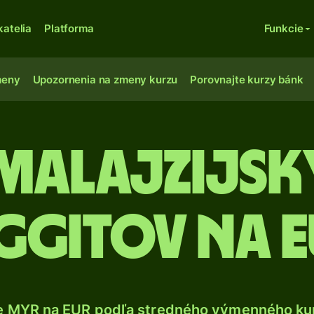
katelia
Platforma
Funkcie
meny
Upozornenia na zmeny kurzu
Porovnajte kurzy bánk
 Malajzijsk
ggitov na 
e MYR na EUR podľa stredného výmenného kur