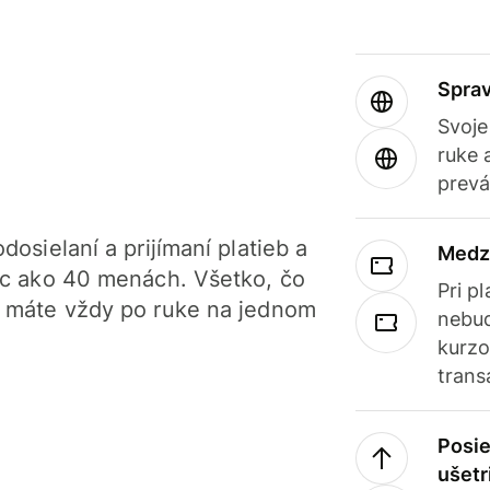
Sprav
Svoje
ruke 
prevá
dosielaní a prijímaní platieb a
Medz
iac ako 40 menách. Všetko, čo
Pri p
, máte vždy po ruke na jednom
nebud
kurzo
trans
Posie
ušetr