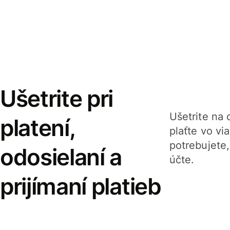
Ušetrite pri
Ušetrite na o
platení,
plaťte vo v
potrebujete
odosielaní a
účte.
prijímaní platieb