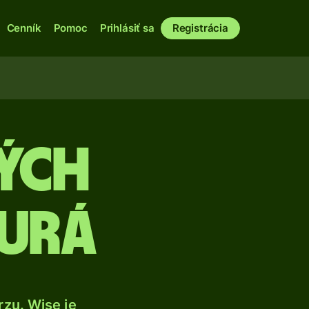
Cenník
Pomoc
Prihlásiť sa
Registrácia
ých
eurá
zu. Wise je