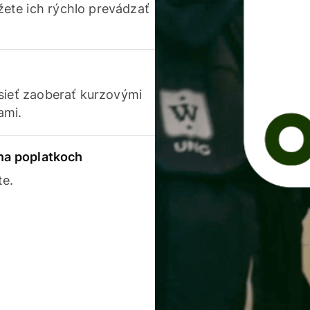
ete ich rýchlo prevádzať
usieť zaoberať kurzovými
ami.
 na poplatkoch
te.