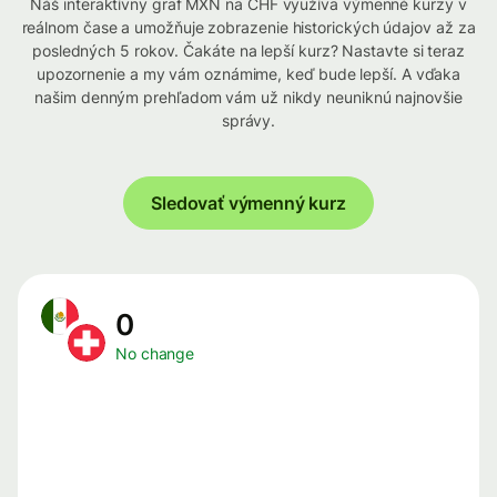
Náš interaktívny graf MXN na CHF využíva výmenné kurzy v
reálnom čase a umožňuje zobrazenie historických údajov až za
posledných 5 rokov. Čakáte na lepší kurz? Nastavte si teraz
upozornenie a my vám oznámime, keď bude lepší. A vďaka
našim denným prehľadom vám už nikdy neuniknú najnovšie
správy.
Sledovať výmenný kurz
0
No change