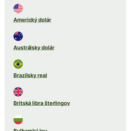
Americký dolár
Austrálsky dolár
Brazílsky real
Britská libra šterlingov
Bulharský lev