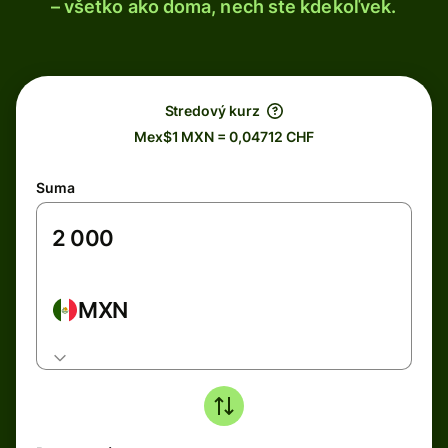
– všetko ako doma, nech ste kdekoľvek.
Stredový kurz
Mex$1 MXN = 0,04712 CHF
Suma
MXN