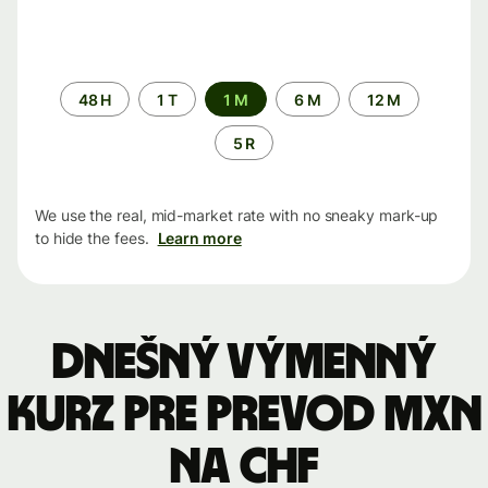
Time
48 H
1 T
1 M
6 M
12 M
period
5 R
We use the real, mid-market rate with no sneaky mark-up
to hide the fees.
Learn more
Dnešný výmenný
kurz pre prevod MXN
na CHF