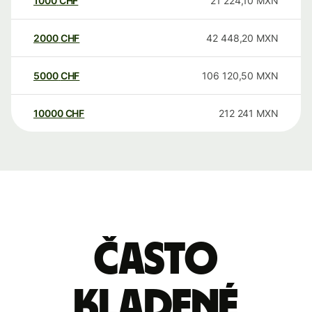
1000
CHF
21 224,10
MXN
2000
CHF
42 448,20
MXN
5000
CHF
106 120,50
MXN
10000
CHF
212 241
MXN
Často
kladené