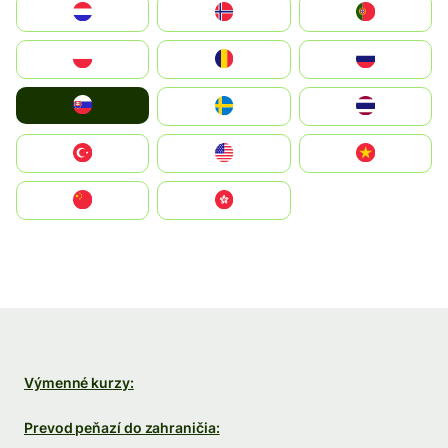
Nederland
Norge
Portugal
Polska
România
Россия
Slovensko
Ruoŧŧa
ไทย
Türkiye
United States
Vietnam
中国
中國香港特別行政區
Výmenné kurzy:
Prevod peňazí do zahraničia: