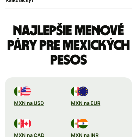
Najlepšie menové
páry pre Mexických
pesos
MXN na USD
MXN na EUR
MXN na CAD
MXN na INR