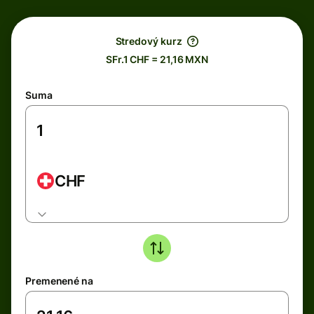
Stredový kurz
SFr.1 CHF = 21,16 MXN
Suma
CHF
Premenené na