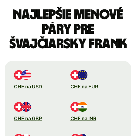
Najlepšie menové
páry pre
Švajčiarsky frank
CHF na USD
CHF na EUR
CHF na GBP
CHF na INR