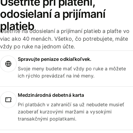
Ušetrite pri platení,
odosielaní a prijímaní
platieb
Ušetrite na odosielaní a prijímaní platieb a plaťte vo
viac ako 40 menách. Všetko, čo potrebujete, máte
vždy po ruke na jednom účte.
Spravujte peniaze odkiaľkoľvek.
Svoje meny budete mať vždy po ruke a môžete
ich rýchlo prevádzať na iné meny.
Medzinárodná debetná karta
Pri platbách v zahraničí sa už nebudete musieť
zaoberať kurzovými maržami a vysokými
transakčnými poplatkami.