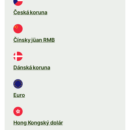
Česká koruna
Čínsky jüan RMB
Dánská koruna
Euro
Hong Kongský dolár