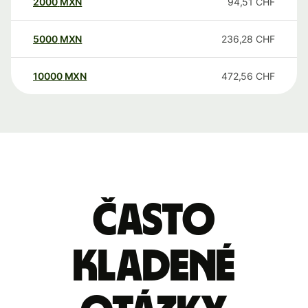
2000
MXN
94,51
CHF
5000
MXN
236,28
CHF
10000
MXN
472,56
CHF
Často
kladené