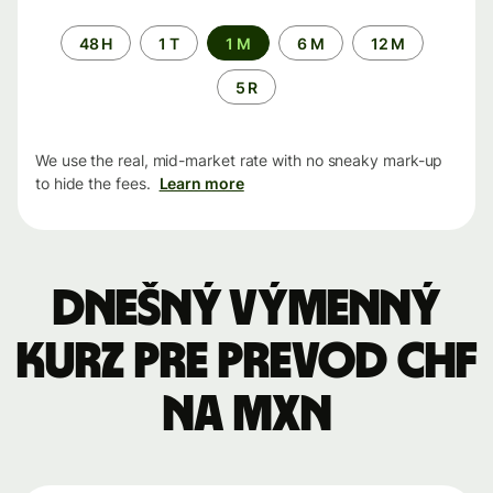
Time
48 H
1 T
1 M
6 M
12 M
period
5 R
We use the real, mid-market rate with no sneaky mark-up
to hide the fees.
Learn more
Dnešný výmenný
kurz pre prevod CHF
na MXN