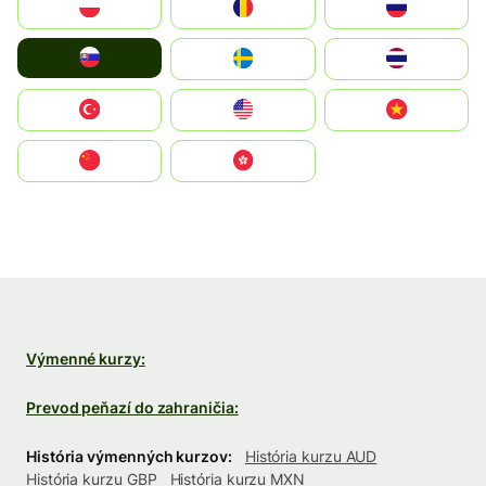
Polska
România
Россия
Slovensko
Ruoŧŧa
ไทย
Türkiye
United States
Vietnam
中国
中國香港特別行政區
Výmenné kurzy:
Prevod peňazí do zahraničia:
História výmenných kurzov:
História kurzu AUD
História kurzu GBP
História kurzu MXN