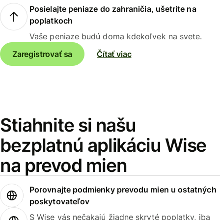
Posielajte peniaze do zahraničia, ušetrite na
poplatkoch
Vaše peniaze budú doma kdekoľvek na svete.
Zaregistrovať sa
Čítať viac
Stiahnite si našu
bezplatnú aplikáciu Wise
na prevod mien
Porovnajte podmienky prevodu mien u ostatných
poskytovateľov
S Wise vás nečakajú žiadne skryté poplatky, iba