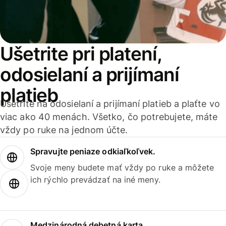
Ušetrite pri platení,
odosielaní a prijímaní
platieb
Ušetrite na odosielaní a prijímaní platieb a plaťte vo
viac ako 40 menách. Všetko, čo potrebujete, máte
vždy po ruke na jednom účte.
Spravujte peniaze odkiaľkoľvek.
Svoje meny budete mať vždy po ruke a môžete
ich rýchlo prevádzať na iné meny.
Medzinárodná debetná karta