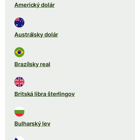
Americký dolár
Austrálsky dolár
Brazílsky real
Britská libra šterlingov
Bulharský lev