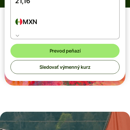
MXN
Prevod peňazí
Sledovať výmenný kurz