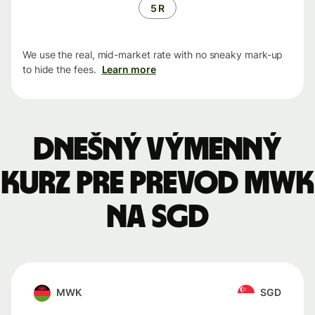
5 R
We use the real, mid-market rate with no sneaky mark-up
to hide the fees.
Learn more
Dnešný výmenný
kurz pre prevod MWK
na SGD
MWK
SGD