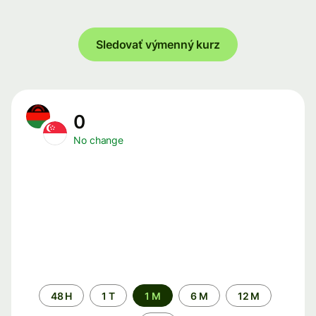
Sledovať výmenný kurz
0
No change
Time
48 H
1 T
1 M
6 M
12 M
period