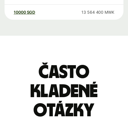
10000
SGD
13 564 400
MWK
Často
kladené
otázky