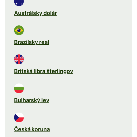
Austrálsky dolár
Brazílsky real
Britská libra šterlingov
Bulharský lev
Česká koruna