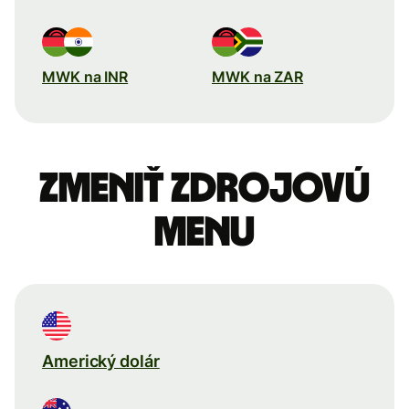
MWK na INR
MWK na ZAR
Zmeniť zdrojovú
menu
Americký dolár