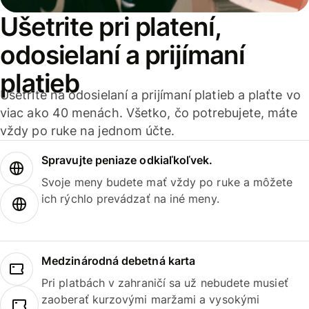
Ušetrite pri platení,
odosielaní a prijímaní
platieb
Ušetrite na odosielaní a prijímaní platieb a plaťte vo
viac ako 40 menách. Všetko, čo potrebujete, máte
vždy po ruke na jednom účte.
Spravujte peniaze odkiaľkoľvek.
Svoje meny budete mať vždy po ruke a môžete
ich rýchlo prevádzať na iné meny.
Medzinárodná debetná karta
Pri platbách v zahraničí sa už nebudete musieť
zaoberať kurzovými maržami a vysokými