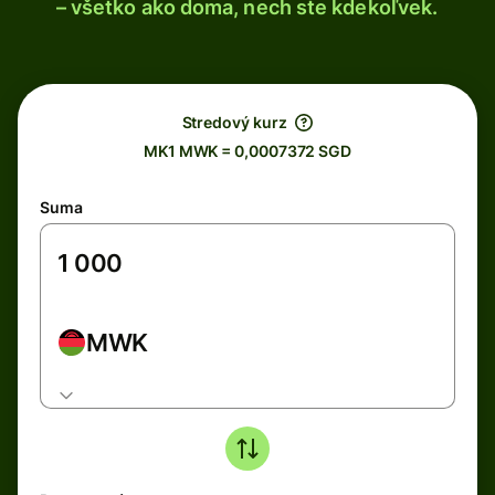
– všetko ako doma, nech ste kdekoľvek.
Stredový kurz
MK1 MWK = 0,0007372 SGD
Suma
MWK