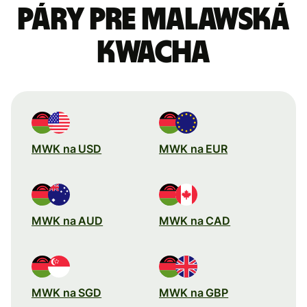
páry pre Malawská
kwacha
MWK na USD
MWK na EUR
MWK na AUD
MWK na CAD
MWK na SGD
MWK na GBP