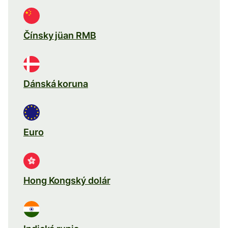
Čínsky jüan RMB
Dánská koruna
Euro
Hong Kongský dolár