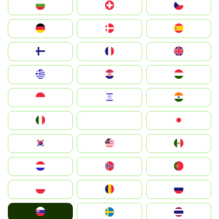
България
Switzerland
Czechia
Deutschland
Denmark
España
Suomi
France
United Kingdom
Greece
Hrvatska
Magyarország
Indonesia
Israel
India
Italia
JA
Japan
South Korea
Malay
Mexico
Nederland
Norge
Portugal
Polska
România
Россия
Slovensko
Ruoŧŧa
ไทย