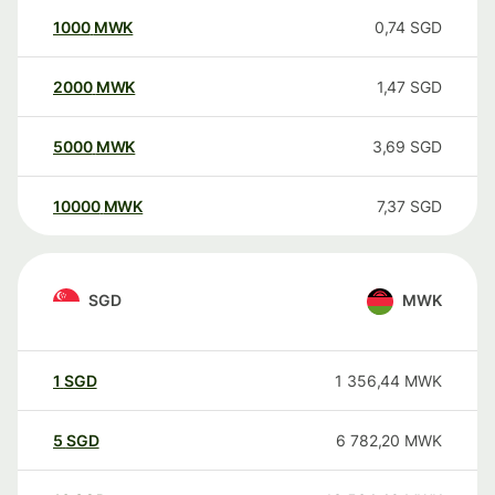
1000
MWK
0,74
SGD
2000
MWK
1,47
SGD
5000
MWK
3,69
SGD
10000
MWK
7,37
SGD
SGD
MWK
1
SGD
1 356,44
MWK
5
SGD
6 782,20
MWK