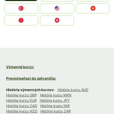
Türkiye
United States
Vietnam
中国
中國香港特別行政區
Výmenné kurzy:
Prevod peňazí do zahraničia:
História výmenných kurzov:
História kurzu AUD
História kurzu GBP
História kurzu MXN
História kurzu EUR
História kurzu JPY
História kurzu CAD
História kurzu INR
História kurzu NZD
História kurzu ZAR