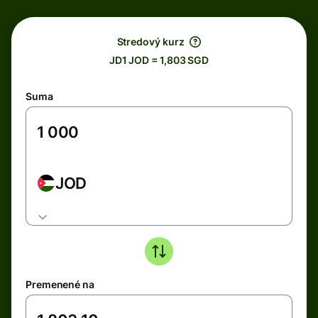
Stredový kurz
JD1 JOD = 1,803 SGD
Suma
JOD
Premenené na