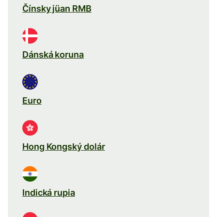
Čínsky jüan RMB
Dánská koruna
Euro
Hong Kongský dolár
Indická rupia