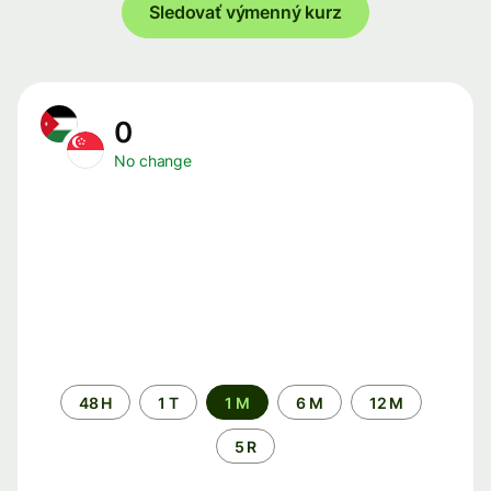
Sledovať výmenný kurz
0
No change
Time
48 H
1 T
1 M
6 M
12 M
period
5 R