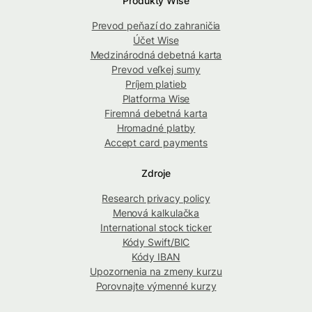
Produkty Wise
Prevod peňazí do zahraničia
Účet Wise
Medzinárodná debetná karta
Prevod veľkej sumy
Príjem platieb
Platforma Wise
Firemná debetná karta
Hromadné platby
Accept card payments
Zdroje
Research privacy policy
Menová kalkulačka
International stock ticker
Kódy Swift/BIC
Kódy IBAN
Upozornenia na zmeny kurzu
Porovnajte výmenné kurzy