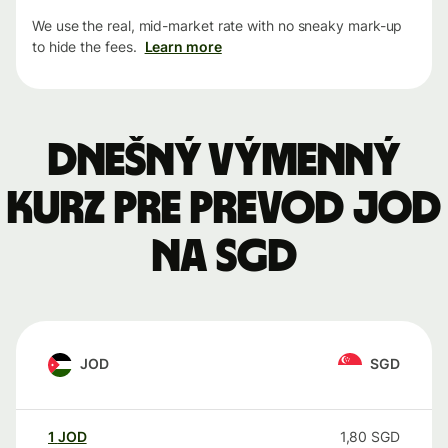
We use the real, mid-market rate with no sneaky mark-up
to hide the fees.
Learn more
Dnešný výmenný
kurz pre prevod JOD
na SGD
JOD
SGD
1
JOD
1,80
SGD