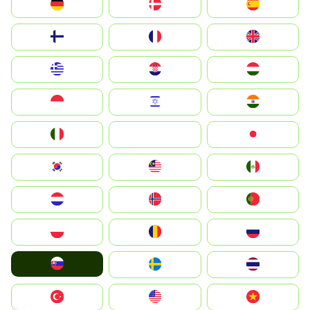
Deutschland
Denmark
España
Suomi
France
United Kingdom
Greece
Hrvatska
Magyarország
Indonesia
Israel
India
Italia
JA
Japan
South Korea
Malay
Mexico
Nederland
Norge
Portugal
Polska
România
Россия
Slovensko
Ruoŧŧa
ไทย
Türkiye
United States
Vietnam