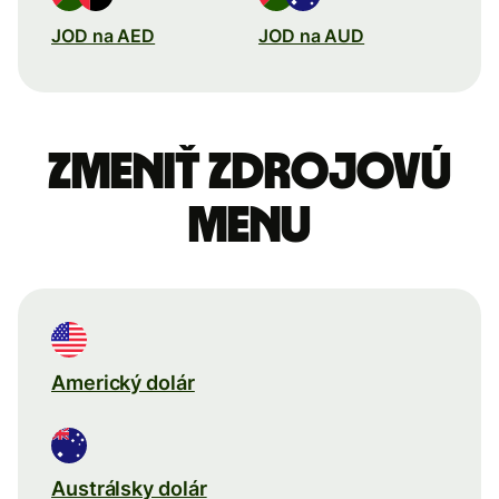
JOD na AED
JOD na AUD
Zmeniť zdrojovú
menu
Americký dolár
Austrálsky dolár