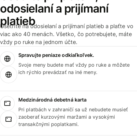
odosielaní a prijímaní
platieb
Ušetrite na odosielaní a prijímaní platieb a plaťte vo
viac ako 40 menách. Všetko, čo potrebujete, máte
vždy po ruke na jednom účte.
Spravujte peniaze odkiaľkoľvek.
Svoje meny budete mať vždy po ruke a môžete
ich rýchlo prevádzať na iné meny.
Medzinárodná debetná karta
Pri platbách v zahraničí sa už nebudete musieť
zaoberať kurzovými maržami a vysokými
transakčnými poplatkami.