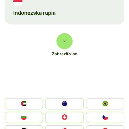
Indonézska rupia
Zobraziť viac
الإمارات العربية المتحدة
Australia
Brazil
България
Switzerland
Czechia