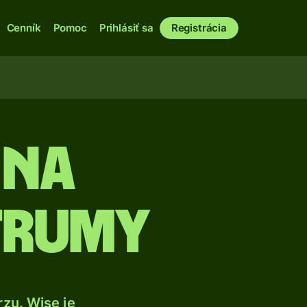
Cenník
Pomoc
Prihlásiť sa
Registrácia
 na
trumy
zu. Wise je