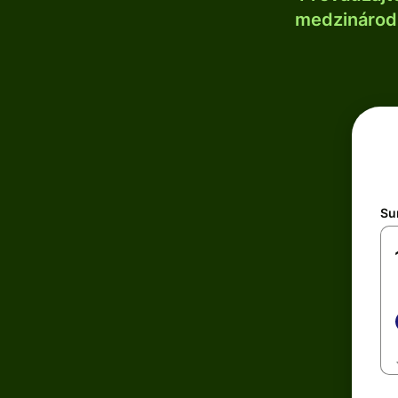
medzinárodn
Su