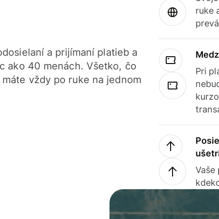
ruke 
prevá
dosielaní a prijímaní platieb a
Medz
iac ako 40 menách. Všetko, čo
Pri p
, máte vždy po ruke na jednom
nebud
kurzo
trans
Posie
ušetr
Vaše
kdeko