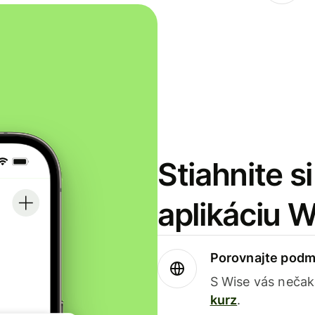
Stiahnite s
aplikáciu 
Porovnajte podm
S Wise vás nečak
kurz
.