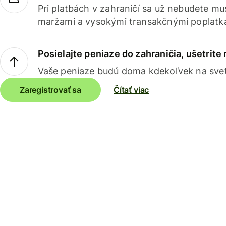
Pri platbách v zahraničí sa už nebudete m
maržami a vysokými transakčnými poplatk
Posielajte peniaze do zahraničia, ušetrite
Vaše peniaze budú doma kdekoľvek na sve
Zaregistrovať sa
Čítať viac