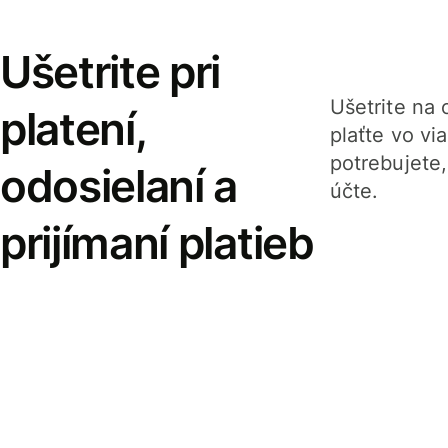
Ušetrite pri
Ušetrite na o
platení,
plaťte vo v
potrebujete
odosielaní a
účte.
prijímaní platieb