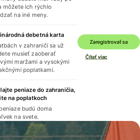
a môžete ich rýchlo
dzať na iné meny.
inárodná debetná karta
Zaregistrovať sa
latbách v zahraničí sa už
ete musieť zaoberať
Čítať viac
vými maržami a vysokými
akčnými poplatkami.
lajte peniaze do zahraničia,
ite na poplatkoch
 peniaze budú doma
ľvek na svete.