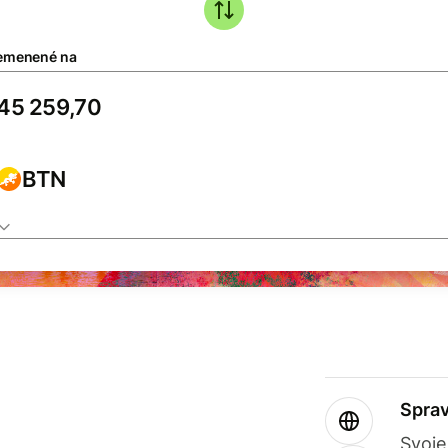
emenené na
BTN
Sprav
Svoje