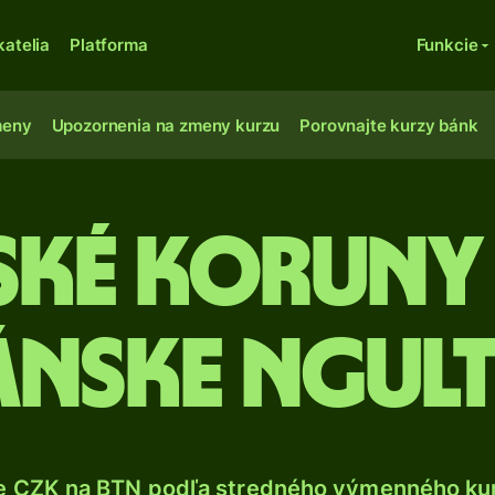
katelia
Platforma
Funkcie
meny
Upozornenia na zmeny kurzu
Porovnajte kurzy bánk
ské koruny
ánske ngul
e CZK na BTN podľa stredného výmenného kur