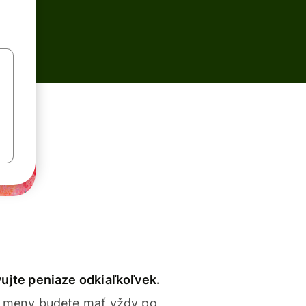
ujte peniaze odkiaľkoľvek.
 meny budete mať vždy po