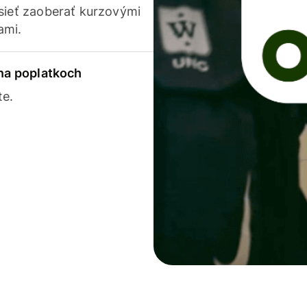
usieť zaoberať kurzovými
ami.
 na poplatkoch
te.