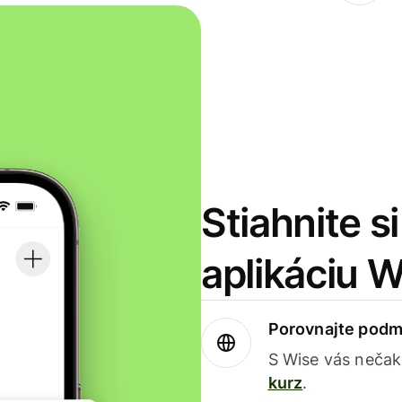
Stiahnite s
aplikáciu 
Porovnajte podm
S Wise vás nečak
kurz
.