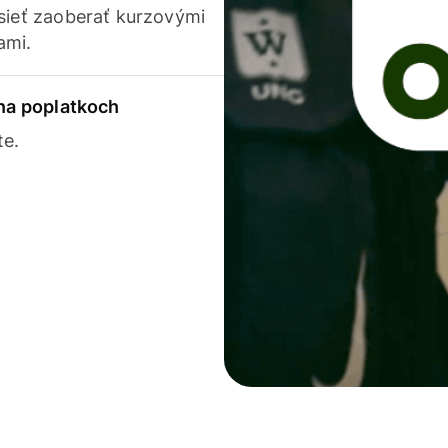
usieť zaoberať kurzovými
ami.
 na poplatkoch
te.