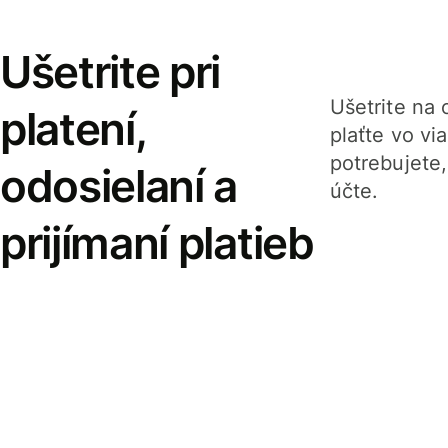
Ušetrite pri
Ušetrite na o
platení,
plaťte vo v
potrebujete
odosielaní a
účte.
prijímaní platieb