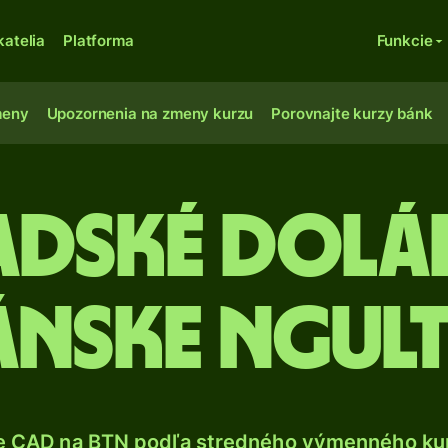
katelia
Platforma
Funkcie
meny
Upozornenia na zmeny kurzu
Porovnajte kurzy bánk
dské dolá
ánske ngul
e CAD na BTN podľa stredného výmenného kur