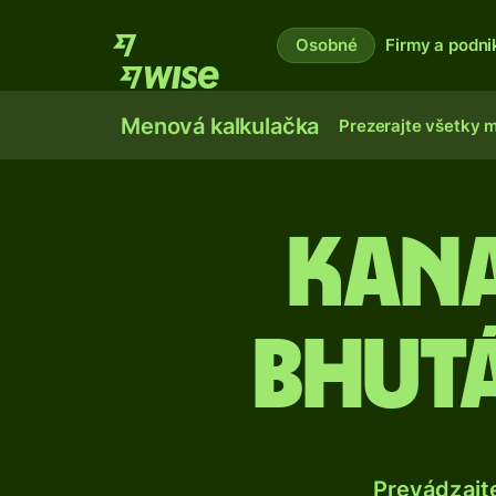
Osobné
Firmy a podni
Menová kalkulačka
Prezerajte všetky 
Kana
bhut
Prevádzajt