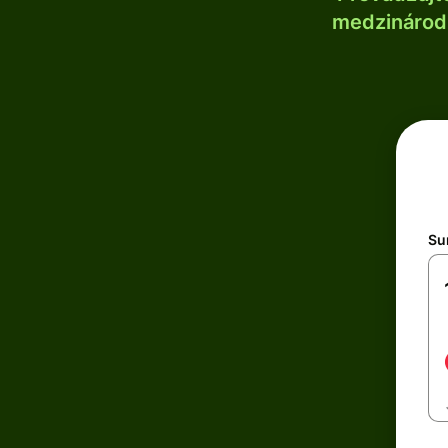
medzinárodn
Su