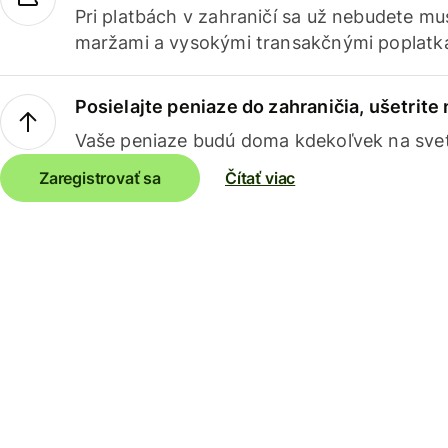
Pri platbách v zahraničí sa už nebudete m
maržami a vysokými transakčnými poplatk
Posielajte peniaze do zahraničia, ušetrite
Vaše peniaze budú doma kdekoľvek na sve
Zaregistrovať sa
Čítať viac