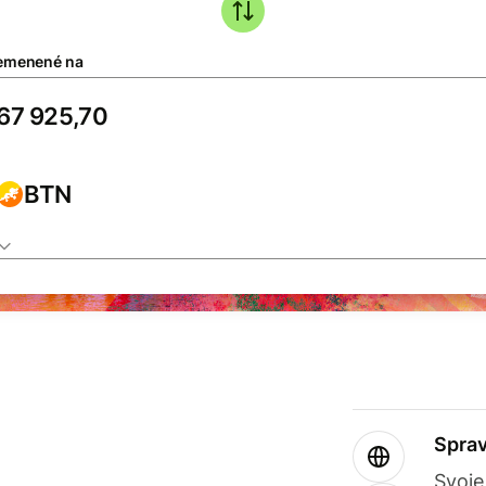
emenené na
BTN
Sprav
Svoje