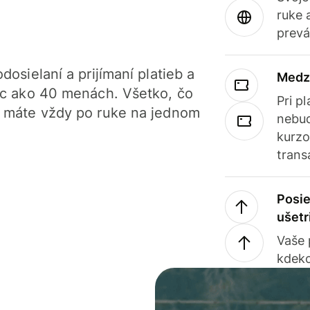
ruke 
prevá
dosielaní a prijímaní platieb a
Medz
iac ako 40 menách. Všetko, čo
Pri p
, máte vždy po ruke na jednom
nebud
kurzo
trans
Posie
ušetr
Vaše
kdeko