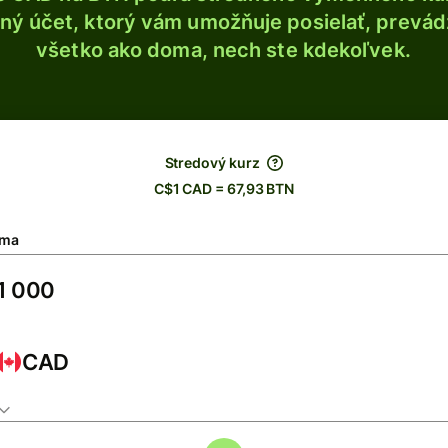
ý účet, ktorý vám umožňuje posielať, prevádza
všetko ako doma, nech ste kdekoľvek.
Stredový kurz
C$1 CAD = 67,93 BTN
ma
CAD