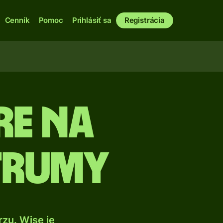
Cenník
Pomoc
Prihlásiť sa
Registrácia
re na
trumy
zu. Wise je