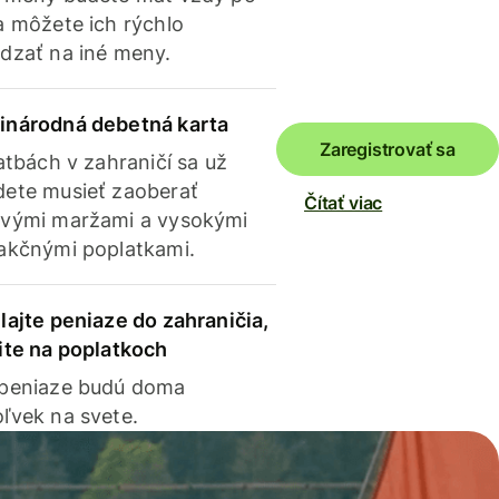
a môžete ich rýchlo
dzať na iné meny.
inárodná debetná karta
Zaregistrovať sa
latbách v zahraničí sa už
ete musieť zaoberať
Čítať viac
vými maržami a vysokými
akčnými poplatkami.
lajte peniaze do zahraničia,
ite na poplatkoch
 peniaze budú doma
ľvek na svete.