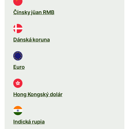
Čínsky jüan RMB
Dánská koruna
Euro
Hong Kongský dolár
Indická rupia