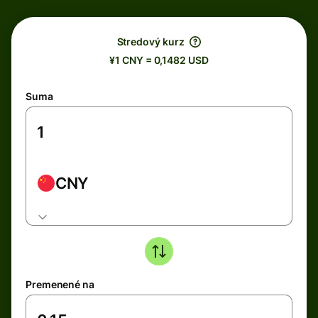
Stredový kurz
¥1 CNY = 0,1482 USD
Suma
CNY
Premenené na