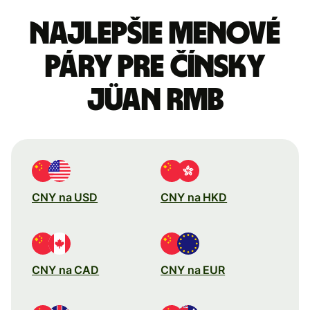
Najlepšie menové
páry pre Čínsky
jüan RMB
CNY na USD
CNY na HKD
CNY na CAD
CNY na EUR