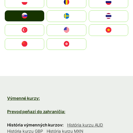
Polska
România
Россия
Slovensko
Ruoŧŧa
ไทย
Türkiye
United States
Vietnam
中国
中國香港特別行政區
Výmenné kurzy:
Prevod peňazí do zahraničia:
História výmenných kurzov:
História kurzu AUD
História kurzu GBP
História kurzu MXN