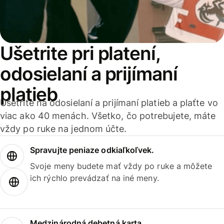
Ušetrite pri platení,
odosielaní a prijímaní
platieb
Ušetrite na odosielaní a prijímaní platieb a plaťte vo
viac ako 40 menách. Všetko, čo potrebujete, máte
vždy po ruke na jednom účte.
Spravujte peniaze odkiaľkoľvek.
Svoje meny budete mať vždy po ruke a môžete
ich rýchlo prevádzať na iné meny.
Medzinárodná debetná karta