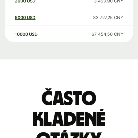
2000
USD
13 490,90
CNY
5000
USD
33 727,25
CNY
10000
USD
67 454,50
CNY
Často
kladené