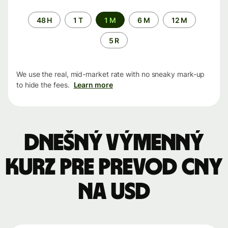
Time
48 H
1 T
1 M
6 M
12 M
period
5 R
We use the real, mid-market rate with no sneaky mark-up
to hide the fees.
Learn more
Dnešný výmenný
kurz pre prevod CNY
na USD