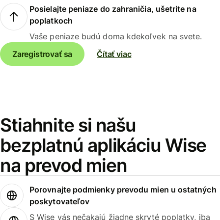
Posielajte peniaze do zahraničia, ušetrite na
poplatkoch
Vaše peniaze budú doma kdekoľvek na svete.
Zaregistrovať sa
Čítať viac
Stiahnite si našu
bezplatnú aplikáciu Wise
na prevod mien
Porovnajte podmienky prevodu mien u ostatných
poskytovateľov
S Wise vás nečakajú žiadne skryté poplatky, iba