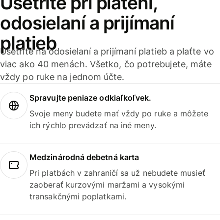
Ušetrite pri platení,
odosielaní a prijímaní
platieb
Ušetrite na odosielaní a prijímaní platieb a plaťte vo
viac ako 40 menách. Všetko, čo potrebujete, máte
vždy po ruke na jednom účte.
Spravujte peniaze odkiaľkoľvek.
Svoje meny budete mať vždy po ruke a môžete
ich rýchlo prevádzať na iné meny.
Medzinárodná debetná karta
Pri platbách v zahraničí sa už nebudete musieť
zaoberať kurzovými maržami a vysokými
transakčnými poplatkami.